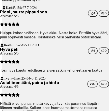
Kari
45–54v
27.7.2024
Pieni ,mutta pippurinen.
1
0
Arvosana 5/5
Huippu kokoon nähden. Hyvä akku. Nasta koko. Erittäin hyvä ääni,
juuri sopivasti bassoa. Toistaiseksi yksi parhaista ostoksistani.
Resthill
55–64v
5.11.2023
Hyvä peli
1
0
Arvosana 5/5
Tosi hyvä kaiutin edullisesti ja vieraatkin kehuneet äänenlaatua
Tyytyväinen
25–34v
3.11.2023
Asiallinen ääni, paino ja hinta
0
0
Arvosana 4/5
Hifistä ei voi puhua, mutta kevyt ja tyylikäs parannus läppärin
ääneen matkoilla. Kulkee lähes huomaamattomana repussa