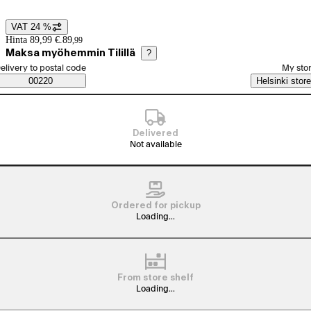
VAT 24 %
Price details
Hinta 89,99 €.
89
,
99
Maksa myöhemmin Tilillä
?
elect order method
elivery to postal code
My sto
Saatavuustiedot
00220
Helsinki store
Delivered
Not available
Ordered for pickup
Loading...
From store shelf
Loading...