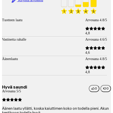
Kirjoita arvostelu
1
2
3
4
5
Tuotteen laatu
Arvosana 4.8/5
4,8
Vastinetta rahalle
Arvosana 4.6/5
4,6
Äänenlaatu
Arvosana 4.8/5
4,8
Hyvä saundi
0
0
Arvosana 5/5
Äänen laatu yllätti, koska kaiuttimen koko on todella pieni. Akun
kestävyys todella hyvä.