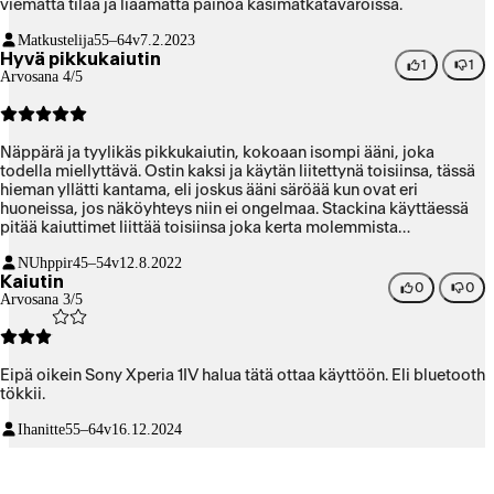
viematta tilaa ja liäämättä painoa käsimatkatavaroissa.
Matkustelija
55–64v
7.2.2023
Hyvä pikkukaiutin
1
1
Arvosana 4/5
Näppärä ja tyylikäs pikkukaiutin, kokoaan isompi ääni, joka
todella miellyttävä. Ostin kaksi ja käytän liitettynä toisiinsa, tässä
hieman yllätti kantama, eli joskus ääni säröää kun ovat eri
huoneissa, jos näköyhteys niin ei ongelmaa. Stackina käyttäessä
pitää kaiuttimet liittää toisiinsa joka kerta molemmista
kaiuttimista naputtelemalla, tämä onnistuu helposti ja nopeasti
NUhppir
45–54v
12.8.2022
mutta olisi hytvä, jos muistaisivat viimeksi käytetyn tilan.
Kaiutin
Käytämme näitä kauneushoitolassa, joten käytännössä heti
0
0
Arvosana 3/5
aamulla pitää parittaa toisiinsa, myöshemmin lennosta ei onnistu
(kun molempia pitää naputella).
Eipä oikein Sony Xperia 1IV halua tätä ottaa käyttöön. Eli bluetooth
tökkii.
Ihanitte
55–64v
16.12.2024