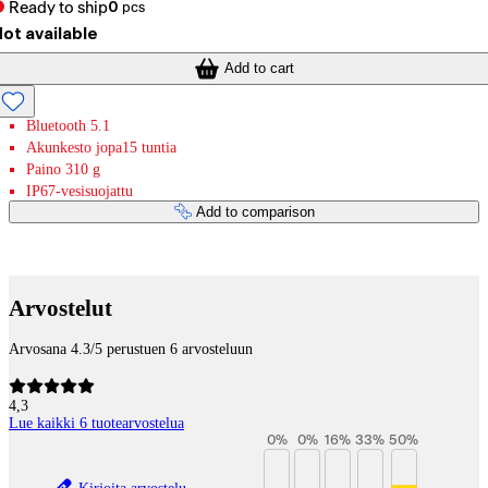
Ready to ship
0
pcs
ot available
Add to cart
Bluetooth 5.1
Akunkesto jopa15 tuntia
Paino 310 g
IP67-vesisuojattu
Add to comparison
Payment services
Arvostelut
Arvosana 4.3/5 perustuen 6 arvosteluun
4,3
Lue kaikki 6 tuotearvostelua
0
%
0
%
16
%
33
%
50
%