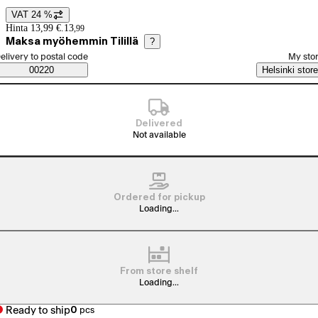
VAT 24 %
Price details
Hinta 13,99 €.
13
,
99
Maksa myöhemmin Tilillä
?
elect order method
elivery to postal code
My sto
Saatavuustiedot
00220
Helsinki store
Delivered
Not available
Ordered for pickup
Loading...
From store shelf
Loading...
Ready to ship
0
pcs