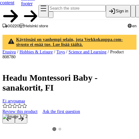
content
footer
Sign in
00220
Helsinki store
en
Käytössäsi on vanhempi selain, jota Verkkokauppa.com-
sivusto ei enää tue. Lue lisää täältä.
Etusivu
/
Hobbies & Leisure
/
Toys
/
Science and Learning
/
Product
808780
Headu Montessori Baby -
sanakortit, FI
Ei arvosanaa
Review this product
Ask the first question
Product images and videos
View product image 2
View product image 1