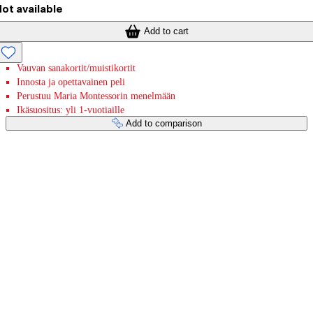
ot available
Add to cart
Vauvan sanakortit/muistikortit
Innosta ja opettavainen peli
Perustuu Maria Montessorin menelmään
Ikäsuositus: yli 1-vuotiaille
Add to comparison
Payment services