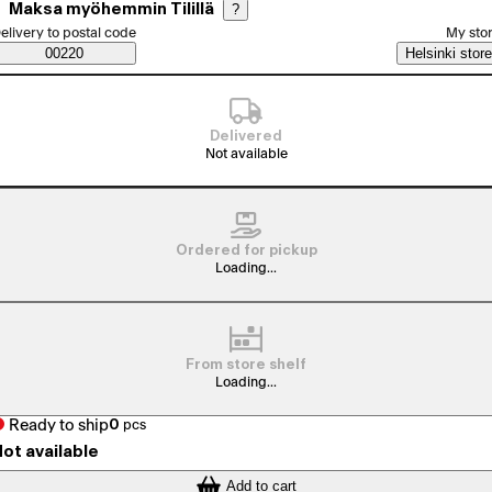
Maksa myöhemmin Tilillä
?
elect order method
elivery to postal code
My sto
Saatavuustiedot
00220
Helsinki store
Delivered
Not available
Ordered for pickup
Loading...
From store shelf
Loading...
Ready to ship
0
pcs
ot available
Add to cart