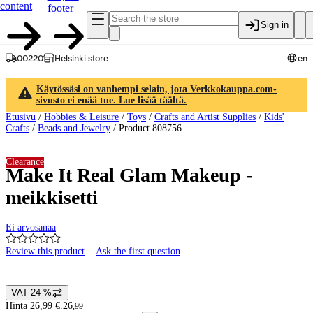
content
footer
Sign in
00220
Helsinki store
en
Käytössäsi on vanhempi selain, jota Verkkokauppa.com-
sivusto ei enää tue. Lue lisää täältä.
Etusivu
/
Hobbies & Leisure
/
Toys
/
Crafts and Artist Supplies
/
Kids'
Crafts
/
Beads and Jewelry
/
Product 808756
Clearance
Make It Real Glam Makeup -
meikkisetti
Ei arvosanaa
Review this product
Ask the first question
Product images and videos
VAT 24 %
Price details
Hinta 26,99 €.
26
,
99