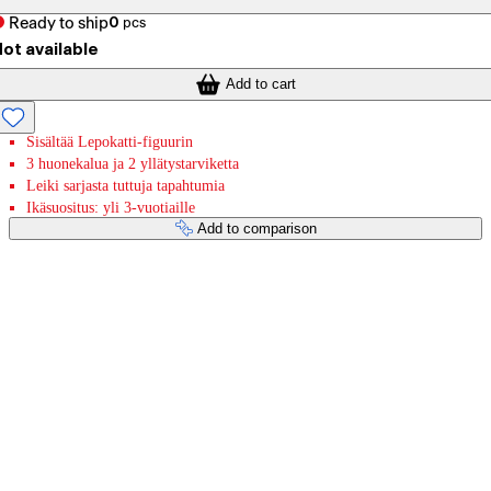
Ready to ship
0
pcs
ot available
Add to cart
Sisältää Lepokatti-figuurin
3 huonekalua ja 2 yllätystarviketta
Leiki sarjasta tuttuja tapahtumia
Ikäsuositus: yli 3-vuotiaille
Add to comparison
Payment services