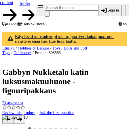
content
footer
Sign in
00220
Helsinki store
en
Käytössäsi on vanhempi selain, jota Verkkokauppa.com-
sivusto ei enää tue. Lue lisää täältä.
Etusivu
/
Hobbies & Leisure
/
Toys
/
Dolls and Soft
Toys
/
Dollhouses
/
Product 808585
Gabbyn Nukketalo katin
luksusmakuuhuone -
figuuripakkaus
Ei arvosanaa
Review this product
Ask the first question
Product images and videos