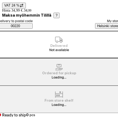
VAT 24 %
Price details
Hinta 34,99 €.
34
,
99
Maksa myöhemmin Tilillä
?
elect order method
elivery to postal code
My sto
Saatavuustiedot
00220
Helsinki store
Delivered
Not available
Ordered for pickup
Loading...
From store shelf
Loading...
Ready to ship
0
pcs