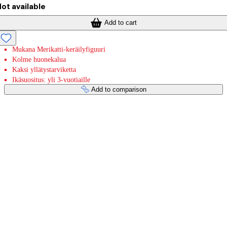
ot available
Add to cart
Mukana Merikatti-keräilyfiguuri
Kolme huonekalua
Kaksi yllätystarviketta
Ikäsuositus: yli 3-vuotiaille
Add to comparison
Payment services