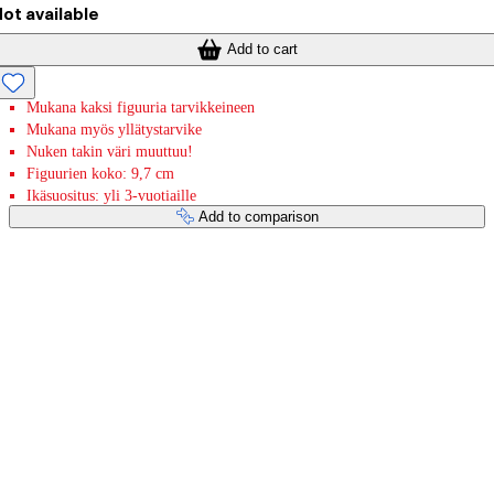
ot available
Add to cart
Mukana kaksi figuuria tarvikkeineen
Mukana myös yllätystarvike
Nuken takin väri muuttuu!
Figuurien koko: 9,7 cm
Ikäsuositus: yli 3-vuotiaille
Add to comparison
Payment services