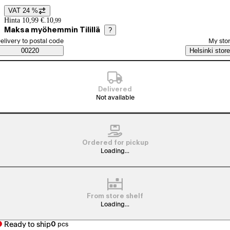
VAT 24 %
Price details
Hinta 10,99 €.
10
,
99
Maksa myöhemmin Tilillä
?
elect order method
elivery to postal code
My sto
Saatavuustiedot
00220
Helsinki store
Delivered
Not available
Ordered for pickup
Loading...
From store shelf
Loading...
Ready to ship
0
pcs