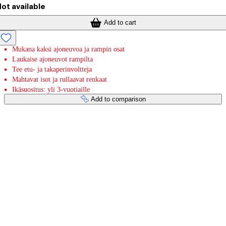
ot available
Add to cart
Mukana kaksi ajoneuvoa ja rampin osat
Laukaise ajoneuvot rampilta
Tee etu- ja takaperinvoltteja
Mahtavat isot ja rullaavat renkaat
Ikäsuositus: yli 3-vuotiaille
Add to comparison
Payment services