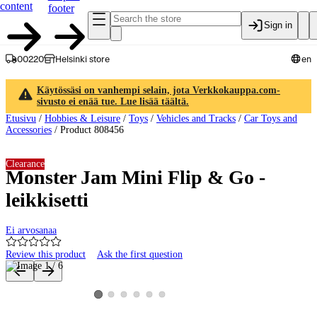
content
footer
Sign in
00220
Helsinki store
en
Käytössäsi on vanhempi selain, jota Verkkokauppa.com-
sivusto ei enää tue. Lue lisää täältä.
Etusivu
/
Hobbies & Leisure
/
Toys
/
Vehicles and Tracks
/
Car Toys and
Accessories
/
Product 808456
Clearance
Monster Jam Mini Flip & Go -
leikkisetti
Ei arvosanaa
Review this product
Ask the first question
Product images and videos
View product image 2
View product image 3
View product image 4
View product image 5
View product image 6
View product image 1