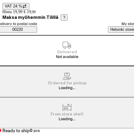
VAT 24 %
Price details
Hinta 19,99 €.
19
,
99
Maksa myöhemmin Tilillä
?
elect order method
elivery to postal code
My sto
Saatavuustiedot
00220
Helsinki store
Delivered
Not available
Ordered for pickup
Loading...
From store shelf
Loading...
Ready to ship
0
pcs