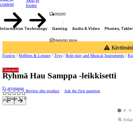
Skip to
content
footer
00220
Information Technology
Gaming
Audio & Video
Phones, Table
Helsinki store
Käytössäsi
Etusivu
/
Hobbies & Leisure
/
Toys
/
Role-play and Musical Instruments
/
Ki
Clearance
Ryhmä Hau Samppa -leikkisetti
Ei arvosanaa
Review this product
Ask the first question
Product images and videos
View pro
Vie
View prod
Enlar