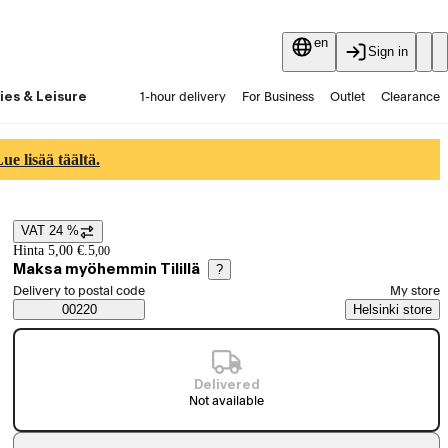
en
Sign in
ies & Leisure
1-hour delivery
For Business
Outlet
Clearance
Guides and articles
Vaihtokauppa
Services
Latest
e lisää täältä.
VAT 24 %
Price details
Hinta 5,00 €.
5
,
00
Maksa myöhemmin Tilillä
?
Select order method
Delivery to postal code
My store
Saatavuustiedot
00220
Helsinki store
Delivered
Not available