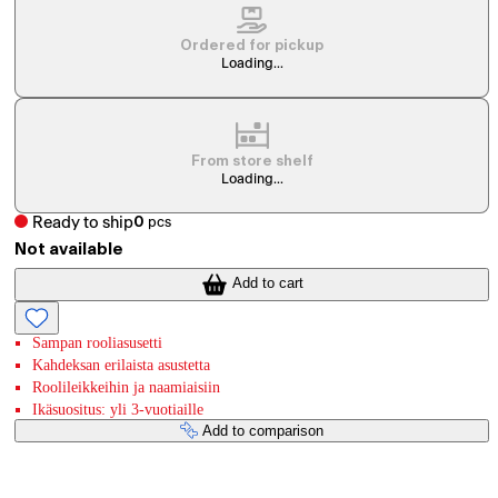
Ordered for pickup
Loading...
From store shelf
Loading...
Ready to ship
0
pcs
Not available
Add to cart
Sampan rooliasusetti
Kahdeksan erilaista asustetta
Roolileikkeihin ja naamiaisiin
Ikäsuositus: yli 3-vuotiaille
Add to comparison