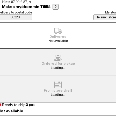
Price details
Hinta 87,99 €.
87
,
99
Maksa myöhemmin Tilillä
?
elect order method
elivery to postal code
My sto
Saatavuustiedot
00220
Helsinki store
Delivered
Not available
Ordered for pickup
Loading...
From store shelf
Loading...
Ready to ship
0
pcs
ot available