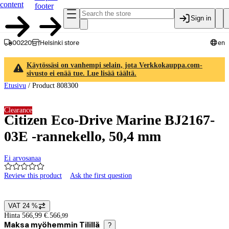
content
footer
Sign in
00220
Helsinki store
en
Käytössäsi on vanhempi selain, jota Verkkokauppa.com-
sivusto ei enää tue. Lue lisää täältä.
Etusivu
/
Product 808300
Clearance
Citizen Eco-Drive Marine BJ2167-
03E -rannekello, 50,4 mm
Ei arvosanaa
Review this product
Ask the first question
Product images and videos
VAT 24 %
Price details
Hinta 566,99 €.
566
,
99
Maksa myöhemmin Tilillä
?