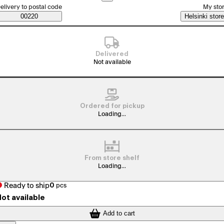
elect order method
elivery to postal code
My sto
Saatavuustiedot
00220
Helsinki store
Delivered
Not available
Ordered for pickup
Loading...
From store shelf
Loading...
Ready to ship
0
pcs
ot available
Add to cart