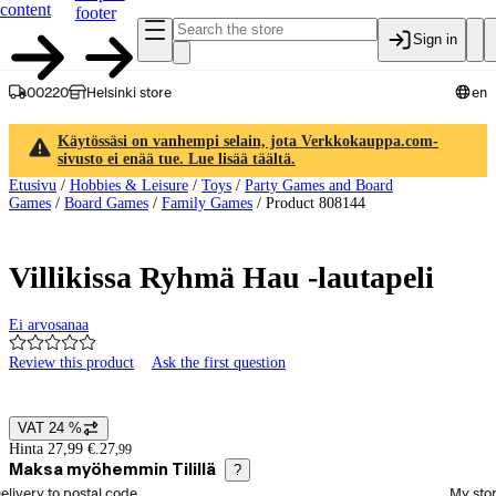
content
footer
Sign in
00220
Helsinki store
en
Käytössäsi on vanhempi selain, jota Verkkokauppa.com-
sivusto ei enää tue. Lue lisää täältä.
Etusivu
/
Hobbies & Leisure
/
Toys
/
Party Games and Board
Games
/
Board Games
/
Family Games
/
Product 808144
Villikissa Ryhmä Hau -lautapeli
Ei arvosanaa
Review this product
Ask the first question
Product images and videos
VAT 24 %
Price details
Hinta 27,99 €.
27
,
99
Maksa myöhemmin Tilillä
?
elect order method
elivery to postal code
My sto