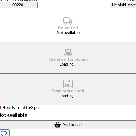
Saatavuustiedot
00220
Helsinki store
Delivered
Not available
Ordered for pickup
Loading...
From store shelf
Loading...
Ready to ship
0
pcs
ot available
Add to cart