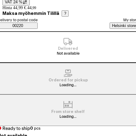
VAT 24 %
Price details
Hinta 44,99 €.
44
,
99
Maksa myöhemmin Tilillä
?
elect order method
elivery to postal code
My sto
Saatavuustiedot
00220
Helsinki store
Delivered
Not available
Ordered for pickup
Loading...
From store shelf
Loading...
Ready to ship
0
pcs
ot available