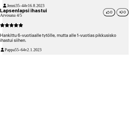
Jenni
35–44v
16.8.2023
Lapsenlapsi ihastui
0
0
Arvosana 4/5
Hankittu 6-vuotiaalle tytölle, mutta alle 1-vuotias pikkusisko
ihastui siihen.
Pappa
55–64v
2.1.2023