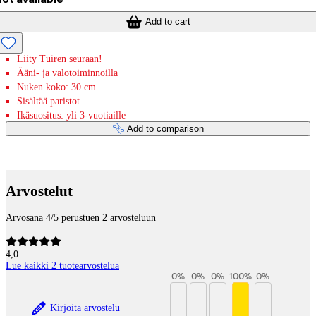
Add to cart
Liity Tuiren seuraan!
Ääni- ja valotoiminnoilla
Nuken koko: 30 cm
Sisältää paristot
Ikäsuositus: yli 3-vuotiaille
Add to comparison
Payment services
Arvostelut
Arvosana 4/5 perustuen 2 arvosteluun
4,0
Lue kaikki 2 tuotearvostelua
0
%
0
%
0
%
100
%
0
%
Kirjoita arvostelu