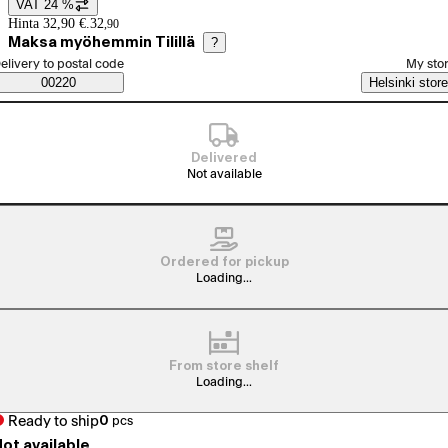
VAT 24 %
Price details
Hinta 32,90 €.
32
,
90
Maksa myöhemmin Tilillä
?
elect order method
elivery to postal code
My sto
Saatavuustiedot
00220
Helsinki store
Delivered
Not available
Ordered for pickup
Loading...
From store shelf
Loading...
Ready to ship
0
pcs
ot available