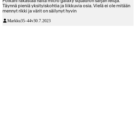
Poikani rakastaa näitä micro galaxy squadron sarjan leluja.
Täynnä pieniä yksityiskohtia ja liikkuvia osia. Vielä ei ole mitään
mennyt rikki ja värit on säilynyt hyvin
Markku
35–44v
30.7.2023