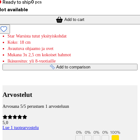
Ready to ship
0
pcs
ot available
Add to cart
Star Warsista tutut yksityiskohdat
Koko: 18 cm
Avautuva ohjaamo ja ovet
Mukana 3x 2,5 cm kokoiset hahmot
Ikäsuositus: yli 8-vuotiaille
Add to comparison
Payment services
Arvostelut
Arvosana 5/5 perustuen 1 arvosteluun
5,0
Lue 1 tuotearvostelu
0
%
0
%
0
%
0
%
100
%