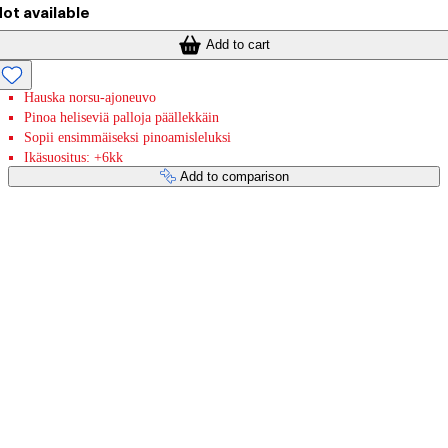
ot available
Add to cart
Hauska norsu-ajoneuvo
Pinoa heliseviä palloja päällekkäin
Sopii ensimmäiseksi pinoamisleluksi
Ikäsuositus: +6kk
Add to comparison
Payment services