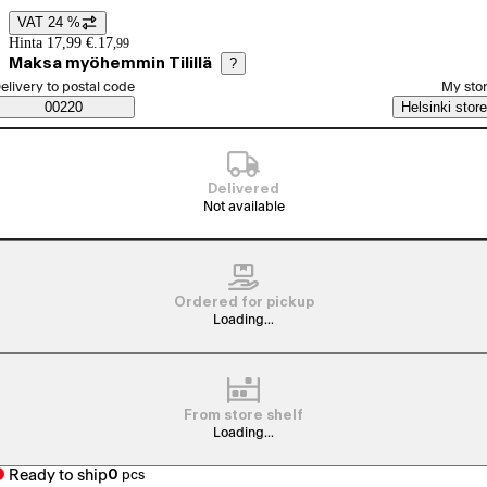
VAT 24 %
Price details
Hinta 17,99 €.
17
,
99
Maksa myöhemmin Tilillä
?
elect order method
elivery to postal code
My sto
Saatavuustiedot
00220
Helsinki store
Delivered
Not available
Ordered for pickup
Loading...
From store shelf
Loading...
Ready to ship
0
pcs