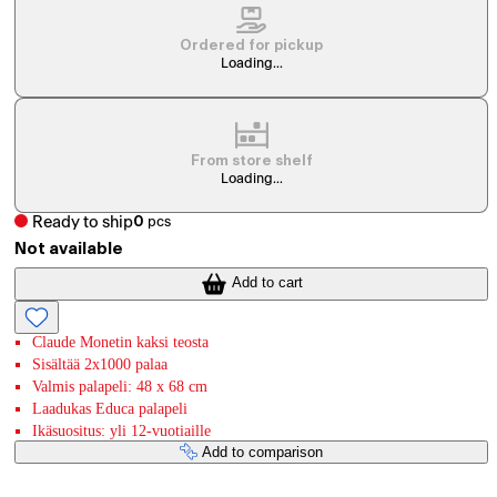
Ordered for pickup
Loading...
From store shelf
Loading...
Ready to ship
0
pcs
Not available
Add to cart
Claude Monetin kaksi teosta
Sisältää 2x1000 palaa
Valmis palapeli: 48 x 68 cm
Laadukas Educa palapeli
Ikäsuositus: yli 12-vuotiaille
Add to comparison