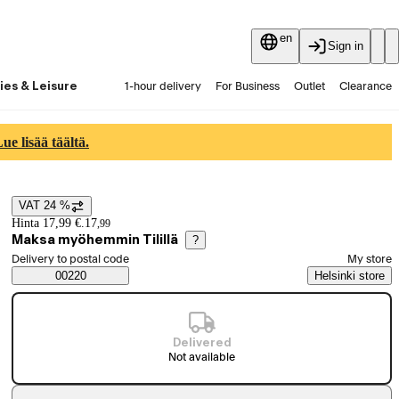
en
Sign in
ies & Leisure
1-hour delivery
For Business
Outlet
Clearance
Guides and articles
Vaihtokauppa
Services
Latest
e lisää täältä.
VAT 24 %
Price details
Hinta 17,99 €.
17
,
99
Maksa myöhemmin Tilillä
?
Select order method
Delivery to postal code
My store
Saatavuustiedot
00220
Helsinki store
Delivered
Not available