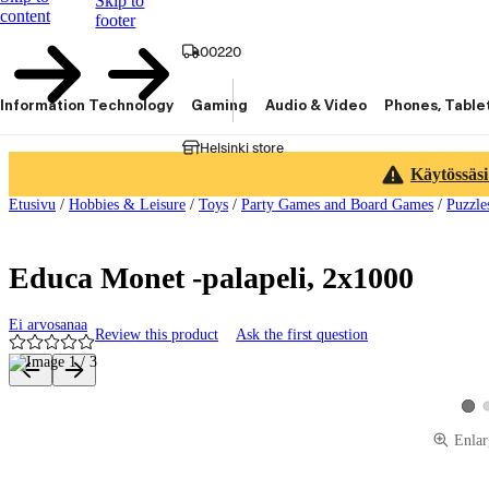
Skip to
content
footer
00220
Information Technology
Gaming
Audio & Video
Phones, Table
Helsinki store
Käytössäsi
Etusivu
/
Hobbies & Leisure
/
Toys
/
Party Games and Board Games
/
Puzzle
Educa Monet -palapeli, 2x1000
Ei arvosanaa
Review this product
Ask the first question
Product images and videos
View
Enlar