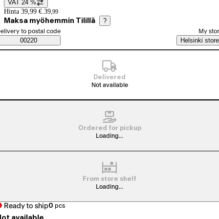
VAT 24 %
Price details
Hinta 39,99 €.
39
,
99
Maksa myöhemmin Tilillä
?
elect order method
elivery to postal code
My sto
Saatavuustiedot
00220
Helsinki store
Delivered
Not available
Ordered for pickup
Loading...
From store shelf
Loading...
Ready to ship
0
pcs
ot available