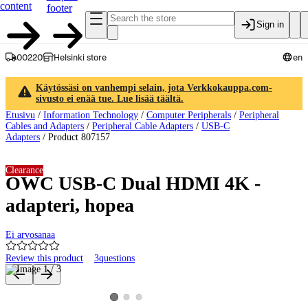
content
footer
Sign in
00220
Helsinki store
en
Käytössäsi on vanhempi selain, jota Verkkokauppa.com-
sivusto ei enää tue. Lue lisää täältä.
Etusivu
/
Information Technology
/
Computer Peripherals
/
Peripheral
Cables and Adapters
/
Peripheral Cable Adapters
/
USB-C
Adapters
/
Product 807157
Clearance
OWC USB-C Dual HDMI 4K -
adapteri, hopea
Ei arvosanaa
Review this product
3
questions
Product images and videos
View product image 2
View product image 3
View product image 1