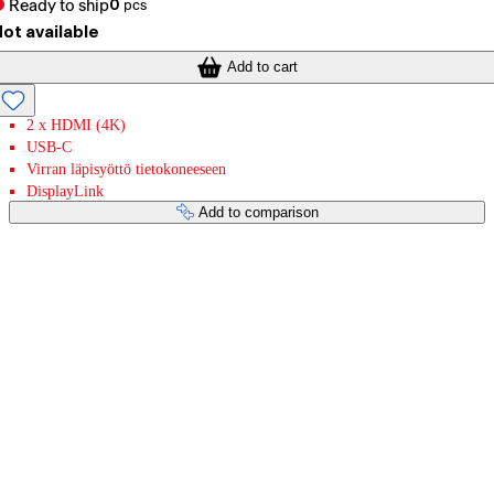
Ready to ship
0
pcs
ot available
Add to cart
2 x HDMI (4K)
USB-C
Virran läpisyöttö tietokoneeseen
DisplayLink
Add to comparison
Payment services