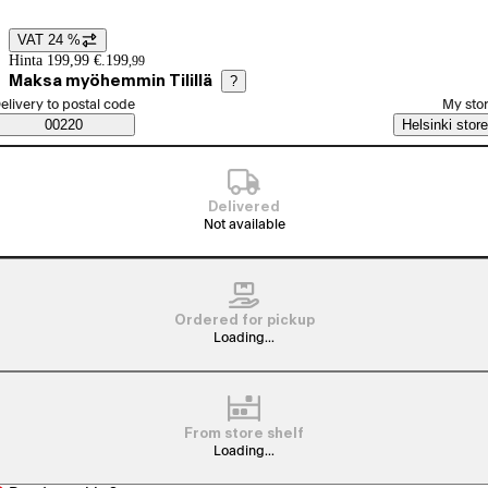
VAT 24 %
Price details
Hinta 199,99 €.
199
,
99
Maksa myöhemmin Tilillä
?
elect order method
elivery to postal code
My sto
Saatavuustiedot
00220
Helsinki store
Delivered
Not available
Ordered for pickup
Loading...
From store shelf
Loading...