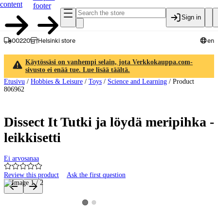
content
footer
Sign in
00220
Helsinki store
en
Käytössäsi on vanhempi selain, jota Verkkokauppa.com-
sivusto ei enää tue. Lue lisää täältä.
Etusivu
/
Hobbies & Leisure
/
Toys
/
Science and Learning
/
Product
806962
Dissect It Tutki ja löydä meripihka -
leikkisetti
Ei arvosanaa
Review this product
Ask the first question
Product images and videos
View product image 2
View product image 1