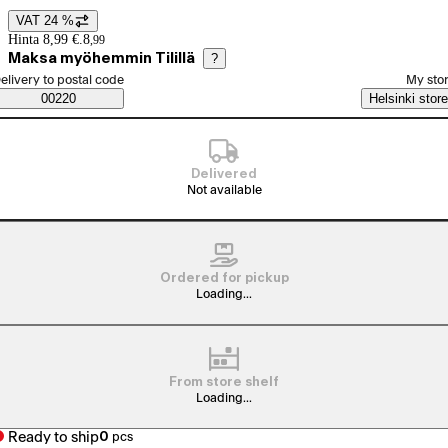
VAT 24 %
Price details
Hinta 8,99 €.
8
,
99
Maksa myöhemmin Tilillä
?
elect order method
elivery to postal code
My sto
Saatavuustiedot
00220
Helsinki store
Delivered
Not available
Ordered for pickup
Loading...
From store shelf
Loading...
Ready to ship
0
pcs