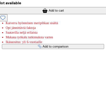
ot available
Add to cart
Kaiverra hyönteinen meripihkan sisältä
Opi jännittäviä faktoja
Saatavilla neljä erilaista
Mukana työkalu tutkimuksia varten
Ikäsuositus: yli 6-vuotiaille
Add to comparison
Payment services