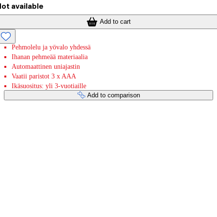
ot available
Add to cart
Pehmolelu ja yövalo yhdessä
Ihanan pehmeää materiaalia
Automaattinen uniajastin
Vaatii paristot 3 x AAA
Ikäsuositus: yli 3-vuotiaille
Add to comparison
Payment services