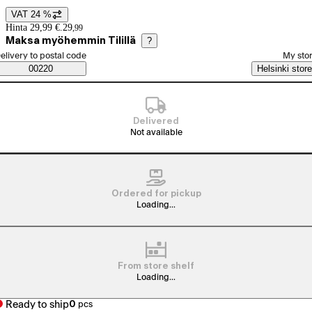
VAT 24 %
Price details
Hinta 29,99 €.
29
,
99
Maksa myöhemmin Tilillä
?
elect order method
elivery to postal code
My sto
Saatavuustiedot
00220
Helsinki store
Delivered
Not available
Ordered for pickup
Loading...
From store shelf
Loading...
Ready to ship
0
pcs