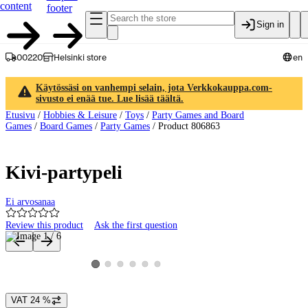
content
footer
Sign in
00220
Helsinki store
en
Käytössäsi on vanhempi selain, jota Verkkokauppa.com-
sivusto ei enää tue. Lue lisää täältä.
Etusivu
/
Hobbies & Leisure
/
Toys
/
Party Games and Board
Games
/
Board Games
/
Party Games
/
Product 806863
Kivi-partypeli
Ei arvosanaa
Review this product
Ask the first question
Product images and videos
View product image 2
View product image 3
View product image 4
View product image 5
View product image 6
View product image 1
VAT 24 %