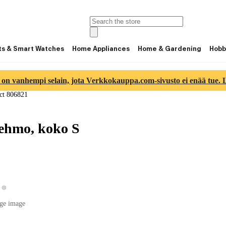
ts & Smart Watches
Home Appliances
Home & Gardening
Hobb
 on vanhempi selain, jota Verkkokauppa.com-sivusto ei enää tue. Lu
ct 806821
ehmo, koko S
View product image 2
ew product image 1
ge image