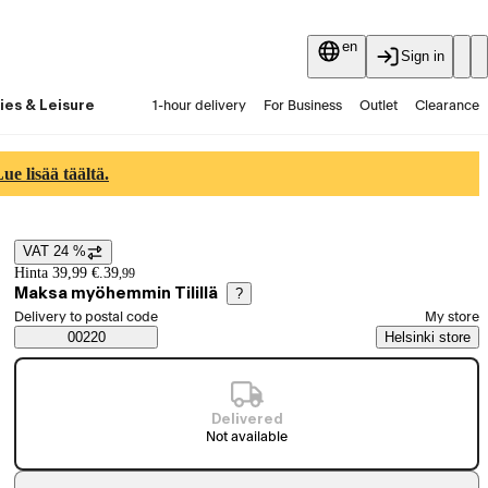
en
Sign in
ies & Leisure
1-hour delivery
For Business
Outlet
Clearance
Guides and articles
Vaihtokauppa
Services
Latest
e lisää täältä.
VAT 24 %
Price details
Hinta 39,99 €.
39
,
99
Maksa myöhemmin Tilillä
?
Select order method
Delivery to postal code
My store
Saatavuustiedot
00220
Helsinki store
Delivered
Not available