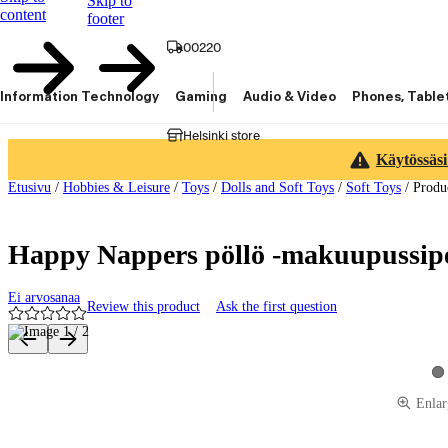
Skip to
content
footer
00220
Information Technology
Gaming
Audio & Video
Phones, Table
Helsinki store
Käytössäsi
Etusivu
/
Hobbies & Leisure
/
Toys
/
Dolls and Soft Toys
/
Soft Toys
/
Produ
Happy Nappers pöllö -makuupussip
Ei arvosanaa
Review this product
Ask the first question
Product images and videos
Vi
Enlar