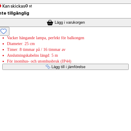
Kan skickas
0
st
nte tillgänglig
Lägg i varukorgen
Vacker hängande lampa, perfekt för balkongen
Diameter: 25 cm
Timer: 8 timmar på / 16 timmar av
Anslutningskabelns längd: 5 m
För inomhus- och utomhusbruk (IP44)
Lägg till i jämförelse
Betaltjänster