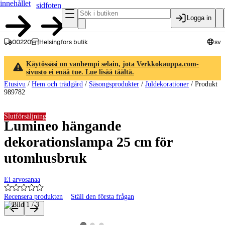
innehållet
sidfoten
Logga in
00220
Helsingfors butik
sv
Käytössäsi on vanhempi selain, jota Verkkokauppa.com-
sivusto ei enää tue. Lue lisää täältä.
Etusivu
/
Hem och trädgård
/
Säsongsprodukter
/
Juldekorationer
/
Produkt
989782
Slutförsäljning
Lumineo hängande
dekorationslampa 25 cm för
utomhusbruk
Ei arvosanaa
Recensera produkten
Ställ den första frågan
Produktbilder och videor