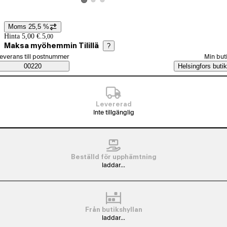
Visa produktbild 2
Visa produktbild 3
Visa produktbild 1
Moms 25,5 %
Prisinformation
Hinta 5,00 €.
5
,
00
Maksa myöhemmin Tilillä
?
älj beställningssätt
everans till postnummer
Min but
Saatavuustiedot
00220
Helsingfors butik
Levererad
Inte tillgänglig
Beställd för upphämtning
laddar...
Från butikshyllan
laddar...