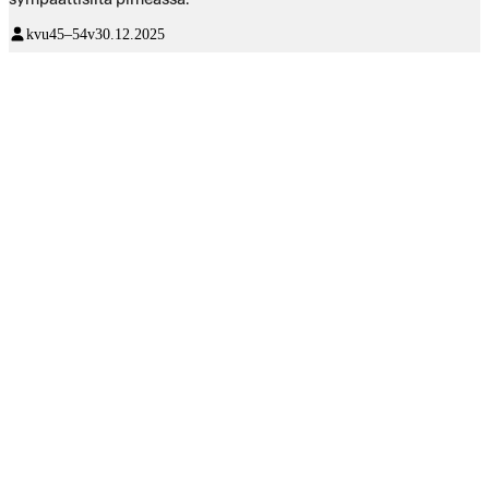
kvu
45–54v
30.12.2025