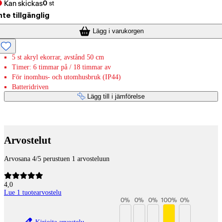
Kan skickas
0
st
nte tillgänglig
Lägg i varukorgen
5 st akryl ekorrar, avstånd 50 cm
Timer: 6 timmar på / 18 timmar av
För inomhus- och utomhusbruk (IP44)
Batteridriven
Lägg till i jämförelse
Betaltjänster
Arvostelut
Arvosana 4/5 perustuen 1 arvosteluun
4,0
Lue 1 tuotearvostelu
0
%
0
%
0
%
100
%
0
%