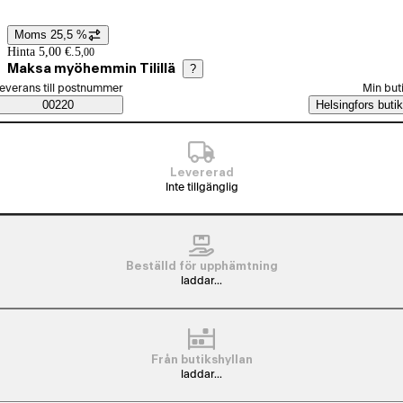
Moms 25,5 %
Prisinformation
Hinta 5,00 €.
5
,
00
Maksa myöhemmin Tilillä
?
älj beställningssätt
everans till postnummer
Min but
Saatavuustiedot
00220
Helsingfors butik
Levererad
Inte tillgänglig
Beställd för upphämtning
laddar...
Från butikshyllan
laddar...