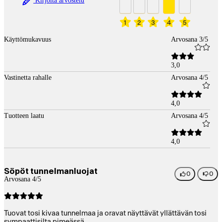
Kirjoita arvostelu
1
2
3
4
5
Käyttömukavuus
Arvosana 3/5
3,0
Vastinetta rahalle
Arvosana 4/5
4,0
Tuotteen laatu
Arvosana 4/5
4,0
Söpöt tunnelmanluojat
0
0
Arvosana 4/5
Tuovat tosi kivaa tunnelmaa ja oravat näyttävät yllättävän tosi
sympaattisilta pimeässä.