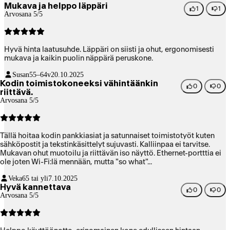
Mukava ja helppo läppäri
1
1
Arvosana 5/5
Hyvä hinta laatusuhde. Läppäri on siisti ja ohut, ergonomisesti
mukava ja kaikin puolin näppärä peruskone.
Susan
55–64v
20.10.2025
Kodin toimistokoneeksi vähintäänkin
0
0
riittävä.
Arvosana 5/5
Tällä hoitaa kodin pankkiasiat ja satunnaiset toimistotyöt kuten
sähköpostit ja tekstinkäsittelyt sujuvasti. Kalliinpaa ei tarvitse.
Mukavan ohut muotoilu ja riittävän iso näyttö. Ethernet-portttia ei
ole joten Wi-Fi:lä mennään, mutta "so what"...
Veka
65 tai yli
7.10.2025
Hyvä kannettava
0
0
Arvosana 5/5