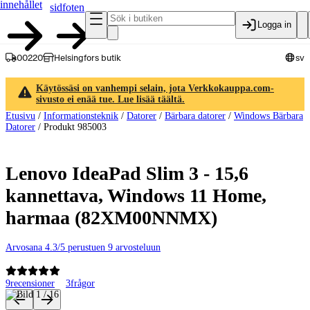
innehållet
sidfoten
Logga in
00220
Helsingfors butik
sv
Käytössäsi on vanhempi selain, jota Verkkokauppa.com-
sivusto ei enää tue. Lue lisää täältä.
Etusivu
/
Informationsteknik
/
Datorer
/
Bärbara datorer
/
Windows Bärbara
Datorer
/
Produkt 985003
Lenovo IdeaPad Slim 3 - 15,6
kannettava, Windows 11 Home,
harmaa (82XM00NNMX)
Arvosana 4.3/5 perustuen 9 arvosteluun
9
recensioner
3
frågor
Produktbilder och videor