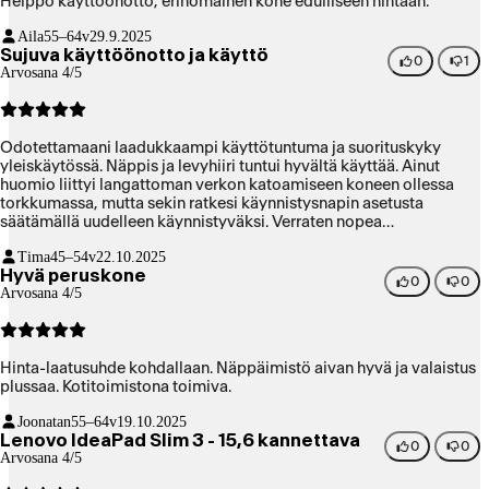
Helppo käyttöönotto, erinomainen kone edulliseen hintaan.
Aila
55–64v
29.9.2025
Sujuva käyttöönotto ja käyttö
0
1
Arvosana 4/5
Odotettamaani laadukkaampi käyttötuntuma ja suorituskyky
yleiskäytössä. Näppis ja levyhiiri tuntui hyvältä käyttää. Ainut
huomio liittyi langattoman verkon katoamiseen koneen ollessa
torkkumassa, mutta sekin ratkesi käynnistysnapin asetusta
säätämällä uudelleen käynnistyväksi. Verraten nopea
käynnistymään. Loppukäyttäjänä tyytyväinen 90-vuotias.
Tima
45–54v
22.10.2025
Hyvä peruskone
0
0
Arvosana 4/5
Hinta-laatusuhde kohdallaan. Näppäimistö aivan hyvä ja valaistus
plussaa. Kotitoimistona toimiva.
Joonatan
55–64v
19.10.2025
Lenovo IdeaPad Slim 3 - 15,6 kannettava
0
0
Arvosana 4/5