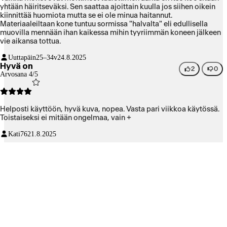
yhtään häiritseväksi. Sen saattaa ajoittain kuulla jos siihen oikein
kiinnittää huomiota mutta se ei ole minua haitannut.
Materiaaleiltaan kone tuntuu sormissa "halvalta" eli edullisella
muovilla mennään ihan kaikessa mihin tyyriimmän koneen jälkeen
vie aikansa tottua.
Uuttapäin
25–34v
24.8.2025
Hyvä on
2
0
Arvosana 4/5
Helposti käyttöön, hyvä kuva, nopea. Vasta pari viikkoa käytössä.
Toistaiseksi ei mitään ongelmaa, vain +
Kati76
21.8.2025