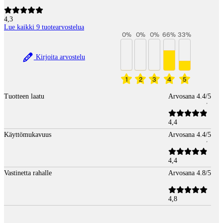
4,3
Lue kaikki 9 tuotearvostelua
0
%
0
%
0
%
66
%
33
%
Kirjoita arvostelu
1
2
3
4
5
Tuotteen laatu
Arvosana 4.4/5
4,4
Käyttömukavuus
Arvosana 4.4/5
4,4
Vastinetta rahalle
Arvosana 4.8/5
4,8