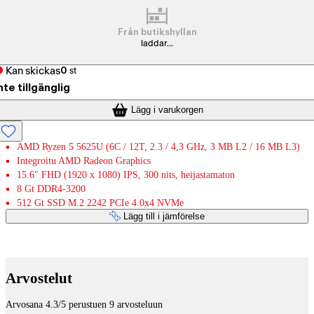
Från butikshyllan
laddar...
Kan skickas
0
st
nte tillgänglig
Lägg i varukorgen
AMD Ryzen 5 5625U (6C / 12T, 2.3 / 4,3 GHz, 3 MB L2 / 16 MB L3)
Integroitu AMD Radeon Graphics
15.6" FHD (1920 x 1080) IPS, 300 nits, heijastamaton
8 Gt DDR4-3200
512 Gt SSD M.2 2242 PCIe 4.0x4 NVMe
Lägg till i jämförelse
Betaltjänster
Arvostelut
Arvosana 4.3/5 perustuen 9 arvosteluun