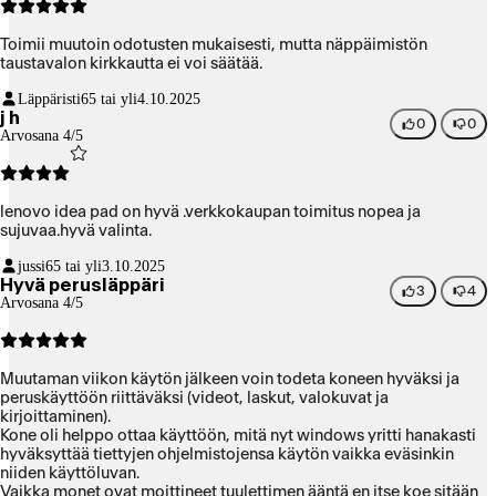
Toimii muutoin odotusten mukaisesti, mutta näppäimistön
taustavalon kirkkautta ei voi säätää.
Läppäristi
65 tai yli
4.10.2025
j h
0
0
Arvosana 4/5
lenovo idea pad on hyvä .verkkokaupan toimitus nopea ja
sujuvaa.hyvä valinta.
jussi
65 tai yli
3.10.2025
Hyvä perusläppäri
3
4
Arvosana 4/5
Muutaman viikon käytön jälkeen voin todeta koneen hyväksi ja
peruskäyttöön riittäväksi (videot, laskut, valokuvat ja
kirjoittaminen).
Kone oli helppo ottaa käyttöön, mitä nyt windows yritti hanakasti
hyväksyttää tiettyjen ohjelmistojensa käytön vaikka eväsinkin
niiden käyttöluvan.
Vaikka monet ovat moittineet tuulettimen ääntä en itse koe sitään