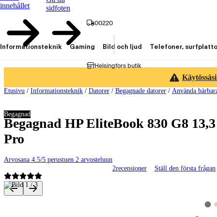
innehållet
sidfoten
00220
Informationsteknik
Gaming
Bild och ljud
Telefoner, surfplatt
Helsingfors butik
Käytössäsi
Etusivu
/
Informationsteknik
/
Datorer
/
Begagnade datorer
/
Använda bärbara
Begagnad
Begagnad HP EliteBook 830 G8 13,3"
Pro
Arvosana 4.5/5 perustuen 2 arvosteluun
2
recensioner
Ställ den första frågan
Produktbilder och videor
Visa