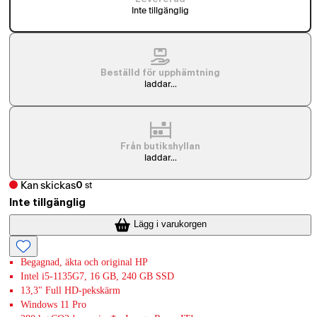
Inte tillgänglig
Beställd för upphämtning
laddar...
Från butikshyllan
laddar...
Kan skickas
0
st
Inte tillgänglig
Lägg i varukorgen
Begagnad, äkta och original HP
Intel i5-1135G7, 16 GB, 240 GB SSD
13,3" Full HD-pekskärm
Windows 11 Pro