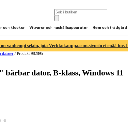
or och klockor
Vitvaror och hushållsapparater
Hem och trädgård
 on vanhempi selain, jota Verkkokauppa.com-sivusto ei enää tue. Lu
 datorer
/
Produkt 982895
 bärbar dator, B-klass, Windows 11
Visa produktbild 2
Visa produktbild 3
 produktbild 1