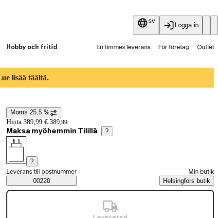
sv
Logga in
Hobby och fritid
En timmes leverans
För företag
Outlet
Fyndpartier
Guider och artiklar
Vaihtokauppa
e lisää täältä.
Tjänster
Aktuellt
Moms 25,5 %
Prisinformation
Hinta 389,99 €.
389
,
99
Maksa myöhemmin Tilillä
?
?
Välj beställningssätt
Leverans till postnummer
Min butik
Saatavuustiedot
00220
Helsingfors butik
Levererad