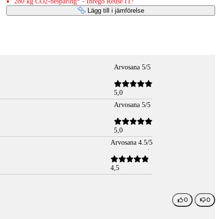
280 kg CO2-besparing* - Inrego Reuse IT!
Lägg till i jämförelse
Arvosana 5/5
5,0
Arvosana 5/5
5,0
Arvosana 4.5/5
4,5
0
0