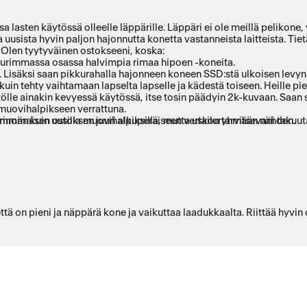
 lasten käytössä olleelle läppärille. Läppäri ei ole meillä pelikone, v
ia uusista hyvin paljon hajonnutta konetta vastanneista laitteista. T
. Olen tyytyväinen ostokseeni, koska:
urimmassa osassa halvimpia rimaa hipoen -koneita.
a. Lisäksi saan pikkurahalla hajonneen koneen SSD:stä ulkoisen levyn
, kuin tehty vaihtamaan lapselta lapselle ja kädestä toiseen. Heille p
tölle ainakin kevyessä käytössä, itse tosin päädyin 2k-kuvaan. Saan 
muovihalpikseen verrattuna.
rinomaisen ostoksen juuri alkuperäiseen vertailuryhmään nähden.
emmän kuin uusilla muovihalpiksilla, mutta uskon tarvitsevani takuu
mmärrän miksi laitetta ei voida myydä A-luokkaisena, mutta itseäni al
sketusnäyttö, sormenjälkitunnistin ja B&O-äänentoisto.
in sanoa, että on pieni ja näppärä kone ja vaikuttaa laadukkaalta. Riittä