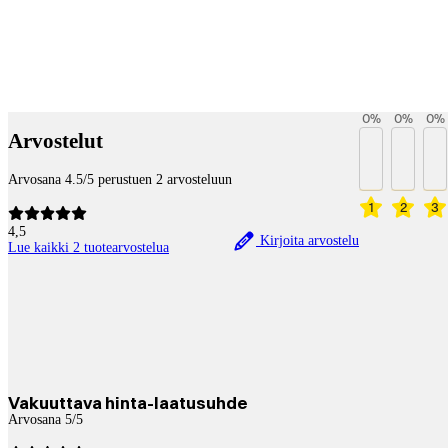
Betaltjänster
0
%
0
%
0
%
Arvostelut
Arvosana 4.5/5 perustuen 2 arvosteluun
1
2
3
4,5
Kirjoita arvostelu
Lue kaikki 2 tuotearvostelua
Vakuuttava hinta-laatusuhde
Arvosana 5/5