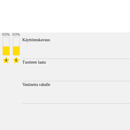
50
%
50
%
Käyttömukavuus
4
5
Tuotteen laatu
Vastinetta rahalle