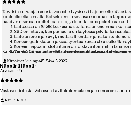
Tarvitsin korvaajan vuosia vanhalle fyysisesti hajonneelle pääasiassa
kohtuullisella hinnalla. Katselin ensin sinänsä erinomaisia tarjouks
päädyin etsimään outlet-laareista, ja lopulta tämä paketti vakuutti
Laitteessa on 16 GB keskusmuisti. Tämä on enemmän kuin su
SSD on riittävä, kun perheellä on käytössä pilvitallennustila
Laite on pieni ja kevyt, mutta silti erittäin jämäkän tuntuinen
Koneen grafiikkapiiri jaksaa työntää kuvaa ulkoiselle 4k-näy
Koneen näppäimistötuntuma on loistava ihan mihin tahansa 
Kaikki tämä 300 euron hinnalla saavat minut tuntemaan tehneeni e
Verkkis tarjosi laitteelle kolmen vuoden takuun. Tämä on en
Laitteen B-luokitus on ainakin itselleni silkka vitsi. Tai y
Kirppisten kuningas
45–54v
4.5.2026
Laitteessa on muutamia herkkuja, joista en tiennyt, kuten ko
Näppärä läppäri
Arvosana 4/5
Vastasi odotusta. Vähäisen käyttökokemuksen jälkeen vo
Kati
14.6.2025