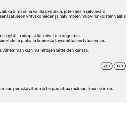
aikka Sims siinä välillä pyöriikin, joten tiesin selviäväni
ietäen laatueron yrityskoneiden ja halvimpien muovirunkoisten välillä
.
ieni näyttö ja näppiskään eivät ole ongelmia.
siis yhdellä piuhalla koneesta täysimittaisen työaseman.
ta vähemmän kuin mainittujen laitteiden kanssa.
umiinipinnan muutama naarmu eivät haittaa mitenkään.
0
0
ä hyvin omaan peruskäyttöön ja helppo ottaa mukaan, kauniskin on.