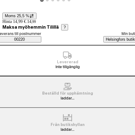
Visa produktbild 2
Visa produktbild 3
Visa produktbild 4
Visa produktbild 5
Visa produktbild 6
Visa produktbild 1
Moms 25,5 %
Prisinformation
Hinta 14,99 €.
14
,
99
Maksa myöhemmin Tilillä
?
älj beställningssätt
everans till postnummer
Min but
Saatavuustiedot
00220
Helsingfors butik
Levererad
Inte tillgänglig
Beställd för upphämtning
laddar...
Från butikshyllan
laddar...