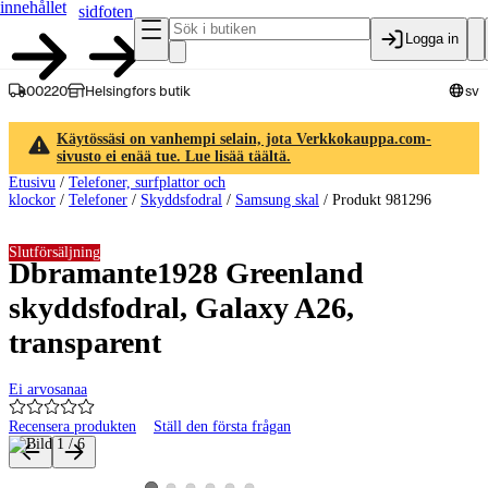
innehållet
sidfoten
Logga in
00220
Helsingfors butik
sv
Käytössäsi on vanhempi selain, jota Verkkokauppa.com-
sivusto ei enää tue. Lue lisää täältä.
Etusivu
/
Telefoner, surfplattor och
klockor
/
Telefoner
/
Skyddsfodral
/
Samsung skal
/
Produkt 981296
Slutförsäljning
Dbramante1928 Greenland
skyddsfodral, Galaxy A26,
transparent
Ei arvosanaa
Recensera produkten
Ställ den första frågan
Produktbilder och videor