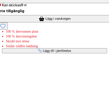
Kan skickas
0
st
nte tillgänglig
Lägg i varukorgen
100 % återvunnen plast
100 % återvinningsbar
Skydd mot stötar
Stöder trådlös laddning
Lägg till i jämförelse
Betaltjänster