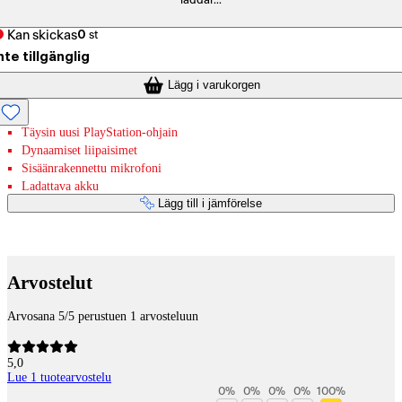
laddar...
Kan skickas
0
st
nte tillgänglig
Lägg i varukorgen
Täysin uusi PlayStation-ohjain
Dynaamiset liipaisimet
Sisäänrakennettu mikrofoni
Ladattava akku
Lägg till i jämförelse
Betaltjänster
Arvostelut
Arvosana 5/5 perustuen 1 arvosteluun
5,0
Lue 1 tuotearvostelu
0
%
0
%
0
%
0
%
100
%