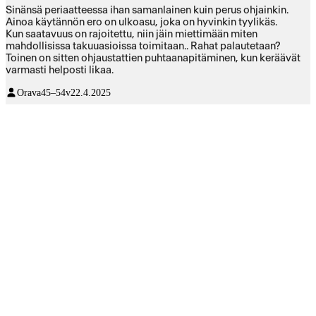
Sinänsä periaatteessa ihan samanlainen kuin perus ohjainkin.
Ainoa käytännön ero on ulkoasu, joka on hyvinkin tyylikäs.
Kun saatavuus on rajoitettu, niin jäin miettimään miten
mahdollisissa takuuasioissa toimitaan.. Rahat palautetaan?
Toinen on sitten ohjaustattien puhtaanapitäminen, kun keräävät
varmasti helposti likaa.
Orava
45–54v
22.4.2025