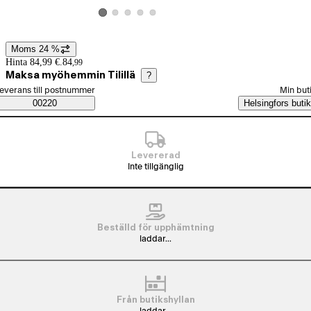
Visa produktbild 2
Visa produktbild 3
Visa produktbild 4
Visa produktbild 5
Visa produktbild 1
Moms 24 %
Prisinformation
Hinta 84,99 €.
84
,
99
Maksa myöhemmin Tilillä
?
älj beställningssätt
everans till postnummer
Min but
Saatavuustiedot
00220
Helsingfors butik
Levererad
Inte tillgänglig
Beställd för upphämtning
laddar...
Från butikshyllan