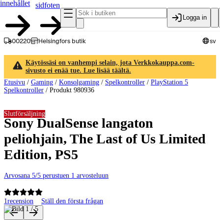
innehållet
sidfoten
Logga in
00220
Helsingfors butik
sv
Käytössäsi on vanhempi selain, jota Verkkokauppa.com-
sivusto ei enää tue. Lue lisää täältä.
Etusivu
/
Gaming
/
Konsolgaming
/
Spelkontroller
/
PlayStation 5
Spelkontroller
/
Produkt 980936
Slutförsäljning
Sony DualSense langaton
peliohjain, The Last of Us Limited
Edition, PS5
Arvosana 5/5 perustuen 1 arvosteluun
1
recension
Ställ den första frågan
Produktbilder och videor