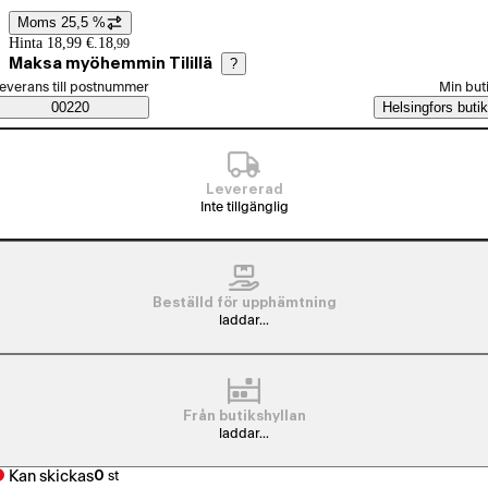
Moms 25,5 %
Prisinformation
Hinta 18,99 €.
18
,
99
Maksa myöhemmin Tilillä
?
älj beställningssätt
everans till postnummer
Min but
Saatavuustiedot
00220
Helsingfors butik
Levererad
Inte tillgänglig
Beställd för upphämtning
laddar...
Från butikshyllan
laddar...
Kan skickas
0
st