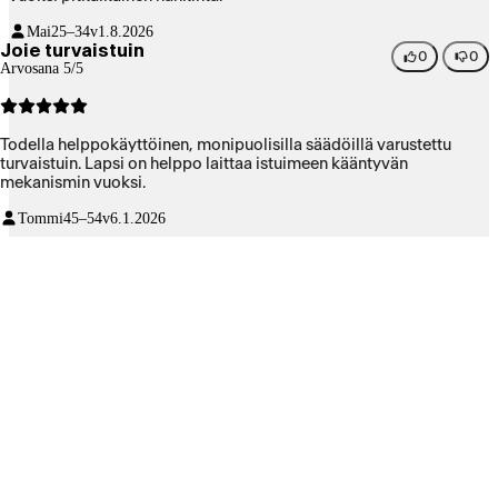
Mai
25–34v
1.8.2026
Joie turvaistuin
0
0
Arvosana 5/5
Todella helppokäyttöinen, monipuolisilla säädöillä varustettu
turvaistuin. Lapsi on helppo laittaa istuimeen kääntyvän
mekanismin vuoksi.
Tommi
45–54v
6.1.2026