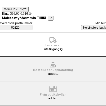
Moms 25,5 %
Prisinformation
Hinta 316,00 €.
316
,
00
Maksa myöhemmin Tilillä
?
älj beställningssätt
everans till postnummer
Min but
Saatavuustiedot
00220
Helsingfors butik
Levererad
Inte tillgänglig
Beställd för upphämtning
laddar...
Från butikshyllan
laddar...