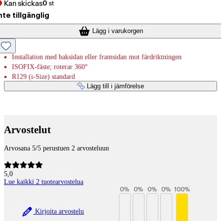
Kan skickas
0
st
nte tillgänglig
Lägg i varukorgen
Installation med baksidan eller framsidan mot färdriktningen
ISOFIX-fäste; roterar 360°
R129 (i-Size) standard
Lägg till i jämförelse
Betaltjänster
Arvostelut
Arvosana 5/5 perustuen 2 arvosteluun
5,0
Lue kaikki 2 tuotearvostelua
0
%
0
%
0
%
0
%
100
%
Kirjoita arvostelu