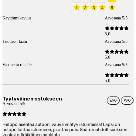
1
2
3
4
5
Käyttömukavuus
Arvosana 5/5
5,0
Tuotteen laatu
Arvosana 5/5
5,0
Vastinetta rahalle
Arvosana 5/5
5,0
Tyytyväinen ostokseen
0
0
Arvosana 5/5
Helppo asentaa autoon, vauva viihtyy istuimessa! Lapsi on
helppo laittaa istuimeen, ja ottaa pois. Säätömahdollisuuksien
vuoksi pitkäikäinen hankinta.