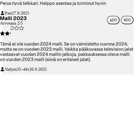
Perus hyvä telkkari. Helppo asentaa ja toiminut hyvin
Past
27.8.2025
Malli 2023
0
0
Arvosana 2/5
Tämä ei ole vuoden 2024 malli. Se on valmistettu vuonna 2024,
mutta se on vuoden 2023 malli. Vaikka pääkuvassa television jalat
vastaavat vuoden 2024 mallin jalkoja, pakkauksessa oleva malli
on vuoden 2023 malli (siinä on erilaiset jalat).
Vadym
35–44v
26.9.2025