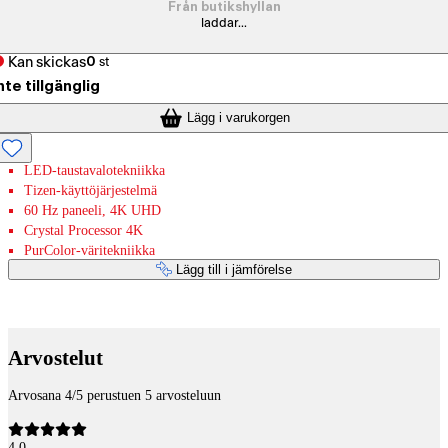
Från butikshyllan
laddar...
Kan skickas
0
st
nte tillgänglig
Lägg i varukorgen
LED-taustavalotekniikka
Tizen-käyttöjärjestelmä
60 Hz paneeli, 4K UHD
Crystal Processor 4K
PurColor-väritekniikka
Lägg till i jämförelse
Betaltjänster
Arvostelut
Arvosana 4/5 perustuen 5 arvosteluun
4,0