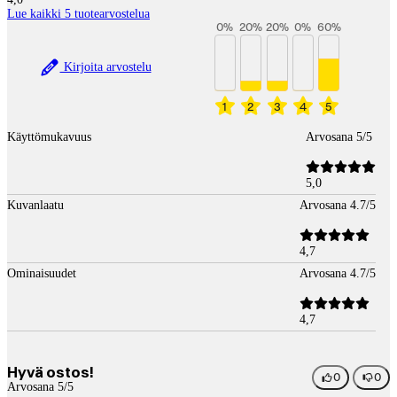
Lue kaikki 5 tuotearvostelua
0
%
20
%
20
%
0
%
60
%
Kirjoita arvostelu
1
2
3
4
5
Käyttömukavuus
Arvosana 5/5
5,0
Kuvanlaatu
Arvosana 4.7/5
4,7
Ominaisuudet
Arvosana 4.7/5
4,7
Hyvä ostos!
0
0
Arvosana 5/5