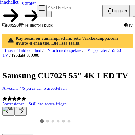
innehållet
sidfoten
Logga in
00220
Helsingfors butik
sv
Käytössäsi on vanhempi selain, jota Verkkokauppa.com-
sivusto ei enää tue. Lue lisää täältä.
Etusivu
/
Bild och ljud
/
TV och mediespelare
/
TV-apparater
/
55-60"
TV
/
Produkt 979088
Samsung CU7025 55" 4K LED TV
Arvosana 4/5 perustuen 5 arvosteluun
5
recensioner
Ställ den första frågan
Produktbilder och videor
Visa produktbild 2
Visa produktbild 3
Visa produktbild 4
Visa produktbild 5
Visa produktbild 6
Visa produktbild 1