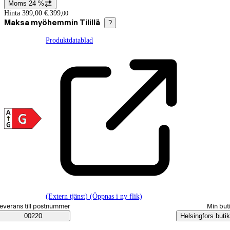
Moms 24 %
Prisinformation
Hinta 399,00 €.
399
,
00
Maksa myöhemmin Tilillä
?
Produktdatablad
(Extern tjänst) (Öppnas i ny flik)
älj beställningssätt
everans till postnummer
Min but
Saatavuustiedot
00220
Helsingfors butik