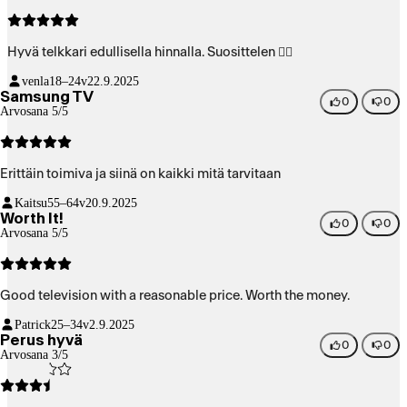
Hyvä telkkari edullisella hinnalla. Suosittelen 👍🏻
venla
18–24v
22.9.2025
Samsung TV
0
0
Arvosana 5/5
Erittäin toimiva ja siinä on kaikki mitä tarvitaan
Kaitsu
55–64v
20.9.2025
Worth It!
0
0
Arvosana 5/5
Good television with a reasonable price. Worth the money.
Patrick
25–34v
2.9.2025
Perus hyvä
0
0
Arvosana 3/5