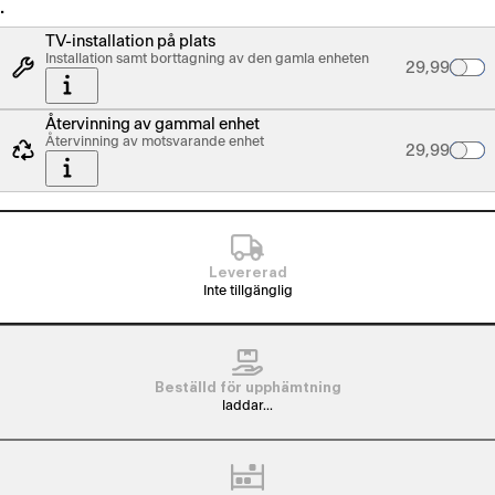
…
TV-installation på plats
Installation samt borttagning av den gamla enheten
Palvelun hin
29,99
Återvinning av gammal enhet
Återvinning av motsvarande enhet
Palvelun hin
29,99
Levererad
Inte tillgänglig
Beställd för upphämtning
laddar...