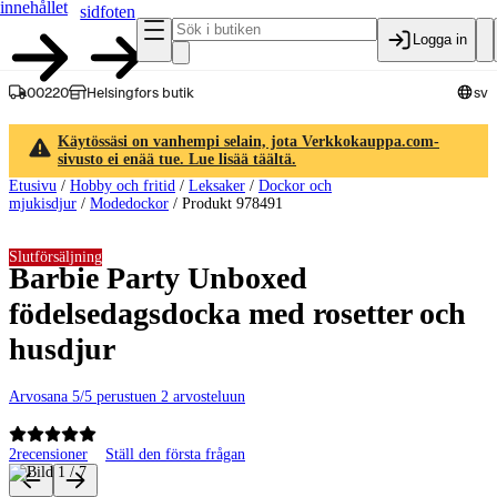
innehållet
sidfoten
Logga in
00220
Helsingfors butik
sv
Käytössäsi on vanhempi selain, jota Verkkokauppa.com-
sivusto ei enää tue. Lue lisää täältä.
Etusivu
/
Hobby och fritid
/
Leksaker
/
Dockor och
mjukisdjur
/
Modedockor
/
Produkt 978491
Slutförsäljning
Barbie Party Unboxed
födelsedagsdocka med rosetter och
husdjur
Arvosana 5/5 perustuen 2 arvosteluun
2
recensioner
Ställ den första frågan
Produktbilder och videor