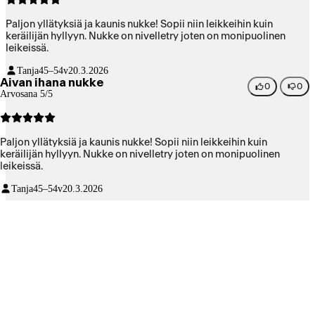
Paljon yllätyksiä ja kaunis nukke! Sopii niin leikkeihin kuin
keräilijän hyllyyn. Nukke on nivelletry joten on monipuolinen
leikeissä.
Tanja
45–54v
20.3.2026
Aivan ihana nukke
0
0
Arvosana 5/5
Paljon yllätyksiä ja kaunis nukke! Sopii niin leikkeihin kuin
keräilijän hyllyyn. Nukke on nivelletry joten on monipuolinen
leikeissä.
Tanja
45–54v
20.3.2026