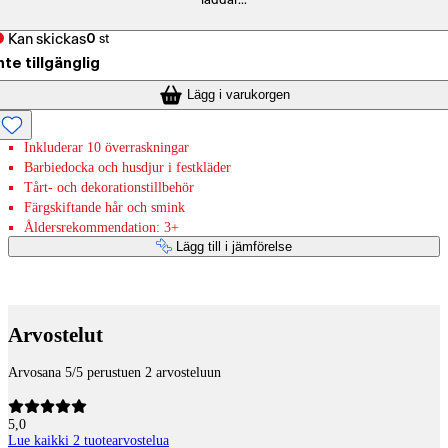
laddar...
Kan skickas
0
st
nte tillgänglig
Lägg i varukorgen
Inkluderar 10 överraskningar
Barbiedocka och husdjur i festkläder
Tårt- och dekorationstillbehör
Färgskiftande hår och smink
Åldersrekommendation: 3+
Lägg till i jämförelse
Betaltjänster
Arvostelut
Arvosana 5/5 perustuen 2 arvosteluun
5,0
Lue kaikki 2 tuotearvostelua