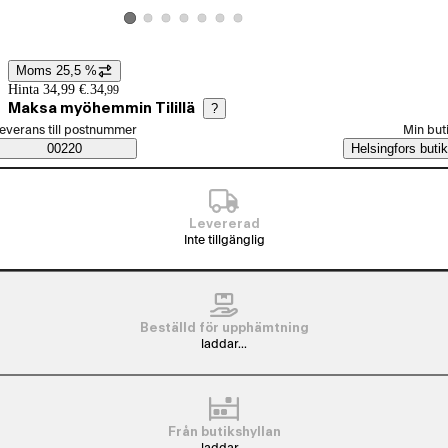
Visa produktbild 2
Visa produktbild 3
Visa produktbild 4
Visa produktbild 5
Visa produktbild 6
Visa produktbild 7
Visa produktbild 1
Moms 25,5 %
Prisinformation
Hinta 34,99 €.
34
,
99
Maksa myöhemmin Tilillä
?
älj beställningssätt
everans till postnummer
Min but
Saatavuustiedot
00220
Helsingfors butik
Levererad
Inte tillgänglig
Beställd för upphämtning
laddar...
Från butikshyllan