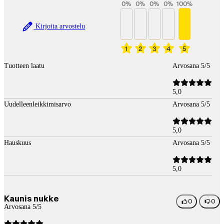
0
%
0
%
0
%
0
%
100
%
Kirjoita arvostelu
1
2
3
4
5
Tuotteen laatu
Arvosana 5/5
5,0
Uudelleenleikkimisarvo
Arvosana 5/5
5,0
Hauskuus
Arvosana 5/5
5,0
Kaunis nukke
0
0
Arvosana 5/5