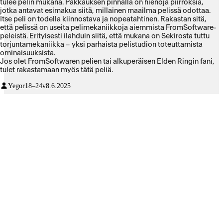
tulee pelin mukana. Pakkauksen pinnalla on hienoja piirroksia,
jotka antavat esimakua siitä, millainen maailma pelissä odottaa.
Itse peli on todella kiinnostava ja nopeatahtinen. Rakastan sitä,
että pelissä on useita pelimekaniikkoja aiemmista FromSoftware-
peleistä. Erityisesti ilahduin siitä, että mukana on Sekirosta tuttu
torjuntamekaniikka – yksi parhaista pelistudion toteuttamista
ominaisuuksista.
Jos olet FromSoftwaren pelien tai alkuperäisen Elden Ringin fani,
tulet rakastamaan myös tätä peliä.
Yegor
18–24v
8.6.2025