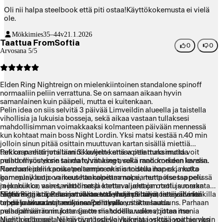
Oli nii halpa steelbook että piti ostaa!Käyttökokemusta ei vielä
ole.
Mökkimies
35–44v
21.1.2026
Taattua FromSoftia
0
0
Arvosana 5/5
Elden Ring Nightreign on mielenkiintoinen standalone spinoff
normaaliin peliin verrattuna. Se on samaan aikaan hyvin
samanlainen kuin pääpeli, mutta ei kuitenkaan.
Pelin idea on siis selvitä 3 päivää Limveildin alueella ja taistella
vihollisia ja lukuisia bosseja, sekä aikaa vastaan tullaksesi
mahdollisimman voimakkaaksi kolmanteen päivään mennessä
kun kohtaat main boss Night Lordin. Yksi matsi kestää n.40 min
jolloin sinun pitää osittain muuttuvan kartan sisällä miettiä
tarkkaan reitti jota tiiminä kuljette että voitte maksimoida
Peli on parhaimmillaan 3 kaverin kanssa pelattuna mutta voit
mahdollisuutenne saada hyvät aseet, sekä mah. korkean levelin.
pelata myös yksin tai matchmaking avulla randomeiden kanssa.
Normaali peliin poiketen tempo on siis todella nopea ja koko
Randomeiden kanssa pelaaminenkin onnistuu ihan ok, mutta
gameplay loop on muutettu nopeammaksi, mutta itse tappelu
kommunikaatio vaikeus hankaloittaa nopea tempoisessa pelissä
mekaniikka, aseet, viholliset ja kartan alueet on otettu suoraan
ja jonkun on vain sanattomasti otettava johtajan rooli ja merkata
Elden Ringistä. Pelaajat valitsevat yhden 8 hahmosta joilla kaikilla
reittiä mitä kuljetaan ja toivoa että muut pelaajat tietävät mitä
Nightreign on parhaimmillaan todella jännittävä, intensiivinen
on eri vahvuudet js erilainen pelityyli.
tehdä ja seuraavat mukana. Pelin vaikeus skaalautuu
tappelu aikaa vastaan jossa porukalla yritätte saada ns. Parhaan
pelaajamäärän mukaan (ja on siis todella vaikea) joten monia
mahdollisen runin jotta saatte mahdollisuuden voittaa itse
alueita ja bosseja ei käytännössä voi/kannata yrittää voittaa yksin
Nightlord bossit. Nämä ovat todella vaikeita joskus jopa hieman