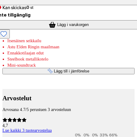
Kan skickas
0
st
nte tillgänglig
Lägg i varukorgen
Itsenäinen seikkailu
Astu Elden Ringin maailmaan
Ennakkotilaajan edut
Steelbook metallikotelo
Mini-soundtrack
Lägg till i jämförelse
Betaltjänster
Arvostelut
Arvosana 4.7/5 perustuen 3 arvosteluun
4,7
Lue kaikki 3 tuotearvostelua
0
%
0
%
0
%
33
%
66
%