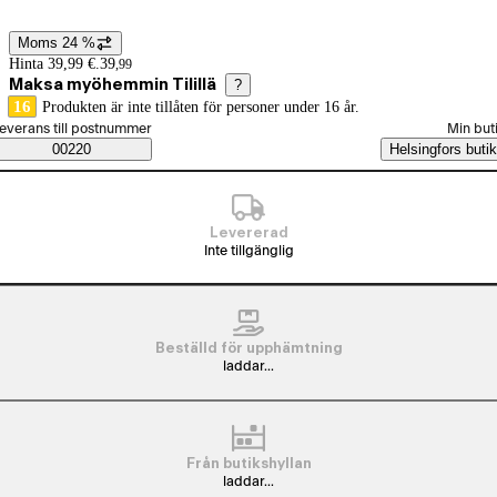
Moms 24 %
Prisinformation
Hinta 39,99 €.
39
,
99
Maksa myöhemmin Tilillä
?
16
Produkten är inte tillåten för personer under 16 år.
älj beställningssätt
everans till postnummer
Min but
Saatavuustiedot
00220
Helsingfors butik
Levererad
Inte tillgänglig
Beställd för upphämtning
laddar...
Från butikshyllan
laddar...