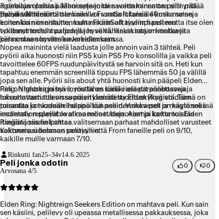
3 pelaajan pelissä. Meni syteen tai saveen kannattaa silti yrittää
epäreilun oloisia pääbosseja joiden voittaminen on pelin pää
pysyä teaminä.
tavoite. Niiden voittaminen voi vaatia lukuisia 40min matseja
Peli ei välttämättä ole kaikille FromSoft faneille koska se on
ennen kuin onnistutte, mutta FromSoft tyyliin haasteen
kuitenkin niin erilainen kuin mikään aikaisempi peli mutta itse olen
voittaminen tuntuu todella hyvältä. Hauskinta on matka ja
tykännyt todella paljon ja jos se vähänkin sarjan konkareita
pelaaminen hyvien kavereiden kanssa.
kiinnostaa suosittelen kokeilemaan.
Nopea maininta vielä laadusta jolle annoin vain 3 tähteä. Peli
pyörii aika huonosti niin PS5 kuin PS5 Pro konsolilla ja vaikka peli
tavoittelee 60FPS ruudunpäivitystä se harvoin sitä on. Heti kun
tapahtuu enemmän screenillä tippuu FPS lähemmäs 50 ja välillä
jopa sen alle. Pyörii siis about yhtä huonosti kuin pääpeli Elden
Ring. Nightreignissä myös lähes kaikki assetit pääbosseja
Peli on hauska ja hyvä, mutta on siinä vielä parannettavaa ja
lukuunottamatta on suoraan kierrätetty Elden Ringistä. Tämä on
toivottavasti tulevissa päivityksissä suorituskykyä voidaan
toisaalta konkareille helppo kun aseiden moveset ja magic sekä
parantaa ja tuodaan lisäsisältöä peliin. Vaikka peli on käytännössä
incantation spellit ovat monelle tuttuja. Aiempi kokemus Elden
endlessly replayable alkaa monet kierrokset ja kartta toistaa
Ringistä siis helpottaa valitsemaan parhaat mahdolliset varusteet
itseään jossain kohtaa.
valitsemasi hahmon pelityyliin.
Kokonaisuudessaan sanoisin että From faneille peli on 9/10,
kaikille muille varmaan 7/10.
Rinkutti fan
25–34v
14.6.2025
Peli jonka odotin
0
0
Arvosana 4/5
Elden Ring: Nightreign Seekers Edition on mahtava peli. Kun sain
sen käsiini, pelilevy oli upeassa metallisessa pakkauksessa, joka