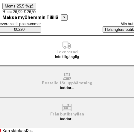
Moms 25,5 %
Prisinformation
Hinta 26,99 €.
26
,
99
Maksa myöhemmin Tilillä
?
älj beställningssätt
everans till postnummer
Min but
Saatavuustiedot
00220
Helsingfors butik
Levererad
Inte tillgänglig
Beställd för upphämtning
laddar...
Från butikshyllan
laddar...
Kan skickas
0
st