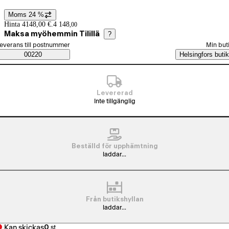
Produktbilder och videor
Moms 24 %
Prisinformation
Hinta 4148,00 €.
4 148
,
00
Maksa myöhemmin Tilillä
?
älj beställningssätt
everans till postnummer
Min but
Saatavuustiedot
00220
Helsingfors butik
Levererad
Inte tillgänglig
Beställd för upphämtning
laddar...
Från butikshyllan
laddar...
Kan skickas
0
st