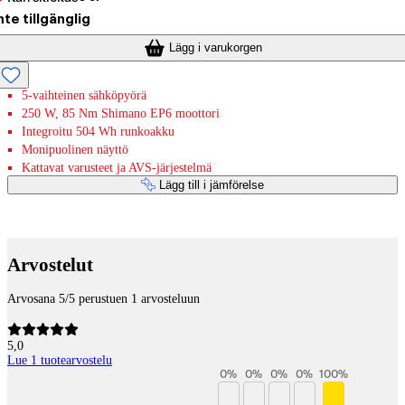
nte tillgänglig
Lägg i varukorgen
5-vaihteinen sähköpyörä
250 W, 85 Nm Shimano EP6 moottori
Integroitu 504 Wh runkoakku
Monipuolinen näyttö
Kattavat varusteet ja AVS-järjestelmä
Lägg till i jämförelse
Betaltjänster
Arvostelut
Arvosana 5/5 perustuen 1 arvosteluun
5,0
Lue 1 tuotearvostelu
0
%
0
%
0
%
0
%
100
%