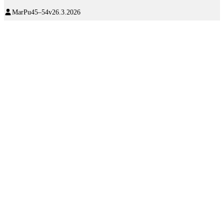
MarPu
45–54v
26.3.2026