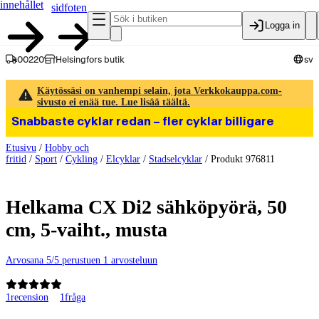
innehållet
sidfoten
Logga in
00220
Helsingfors butik
sv
Käytössäsi on vanhempi selain, jota Verkkokauppa.com-
sivusto ei enää tue. Lue lisää täältä.
Snabbaste cyklar redan – fler cyklar billigare
Etusivu
/
Hobby och
fritid
/
Sport
/
Cykling
/
Elcyklar
/
Stadselcyklar
/
Produkt 976811
Helkama CX Di2 sähköpyörä, 50
cm, 5-vaiht., musta
Arvosana 5/5 perustuen 1 arvosteluun
1
recension
1
fråga