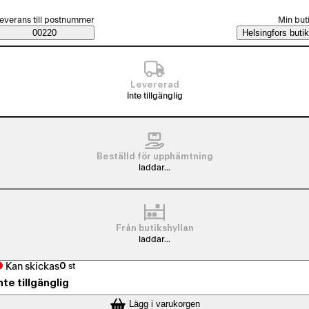
älj beställningssätt
everans till postnummer
Min but
Saatavuustiedot
00220
Helsingfors butik
Levererad
Inte tillgänglig
Beställd för upphämtning
laddar...
Från butikshyllan
laddar...
Kan skickas
0
st
nte tillgänglig
Lägg i varukorgen