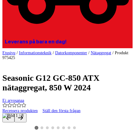
Leverans på bara en dag!
Etusivu
/
Informationsteknik
/
Datorkomponenter
/
Nätaggregat
/
Produkt
975425
Seasonic G12 GC-850 ATX
nätaggregat, 850 W 2024
Ei arvosanaa
Recensera produkten
Ställ den första frågan
Produktbilder och videor
Visa produktbild 2
Visa produktbild 3
Visa produktbild 4
Visa produktbild 5
Visa produktbild 6
Visa produktbild 7
Visa produktbild 8
Visa produktbild 1