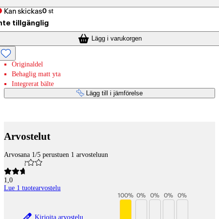
Kan skickas
0
st
nte tillgänglig
Lägg i varukorgen
Originaldel
Behaglig matt yta
Integrerat bälte
Lägg till i jämförelse
Betaltjänster
Arvostelut
Arvosana 1/5 perustuen 1 arvosteluun
1,0
Lue 1 tuotearvostelu
100
%
0
%
0
%
0
%
0
%
Kirjoita arvostelu