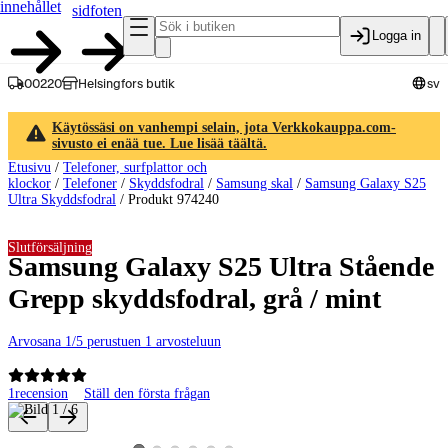
innehållet
sidfoten
Logga in
00220
Helsingfors butik
sv
Käytössäsi on vanhempi selain, jota Verkkokauppa.com-
sivusto ei enää tue. Lue lisää täältä.
Etusivu
/
Telefoner, surfplattor och
klockor
/
Telefoner
/
Skyddsfodral
/
Samsung skal
/
Samsung Galaxy S25
Ultra Skyddsfodral
/
Produkt 974240
Slutförsäljning
Samsung Galaxy S25 Ultra Stående
Grepp skyddsfodral, grå / mint
Arvosana 1/5 perustuen 1 arvosteluun
1
recension
Ställ den första frågan
Produktbilder och videor