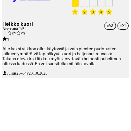
1
2
3
4
5
Heikko kuori
2
1
Arvosana 1/5
Alle kaksi viikkoa ollut käytössä ja vain pienten pudotusten
jälkeen ympäröivä läpinäkyvä kuori jo haljennut reunasta.
Takana oleva tuki liikkuu myös ärsyttävän helposti puhelimen
ollessa kädessä. En voi suositella millään tavalla.
Julius
25–34v
23.10.2025