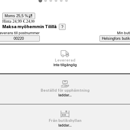
Visa produktbild 2
Visa produktbild 3
Visa produktbild 4
Visa produktbild 5
Visa produktbild 6
Visa produktbild 1
Moms 25,5 %
Prisinformation
Hinta 24,99 €.
24
,
99
Maksa myöhemmin Tilillä
?
älj beställningssätt
everans till postnummer
Min but
Saatavuustiedot
00220
Helsingfors butik
Levererad
Inte tillgänglig
Beställd för upphämtning
laddar...
Från butikshyllan
laddar...