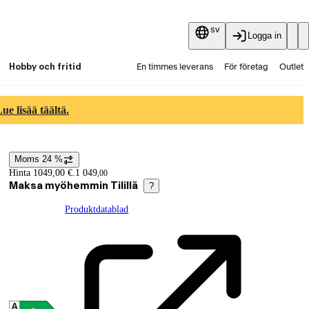
sv
Logga in
Hobby och fritid
En timmes leverans
För företag
Outlet
Fyndpartier
Guider och artiklar
Vaihtokauppa
e lisää täältä.
Tjänster
Aktuellt
Moms 24 %
Prisinformation
Hinta 1049,00 €.
1 049
,
00
Maksa myöhemmin Tilillä
?
Produktdatablad