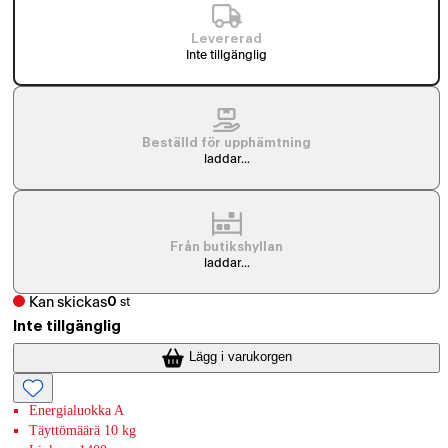
Levererad
Inte tillgänglig
Beställd för upphämtning
laddar...
Från butikshyllan
laddar...
Kan skickas
0
st
Inte tillgänglig
Lägg i varukorgen
Energialuokka A
Täyttömäärä 10 kg