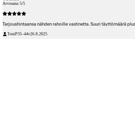
Arvosana 5/5
Tarjoushintaansa nähden rahoille vastinetta. Suuri täyttömäärä plus
ToniP
35–44v
26.8.2025