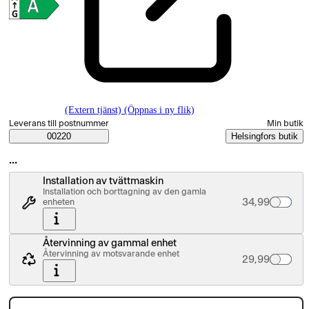
(Extern tjänst) (Öppnas i ny flik)
Välj beställningssätt
Leverans till postnummer
Min butik
Saatavuustiedot
00220
Helsingfors butik
…
Installation av tvättmaskin
Installation och borttagning av den gamla
Palvelun hinta
34,99
enheten
Återvinning av gammal enhet
Återvinning av motsvarande enhet
Palvelun hinta
29,99