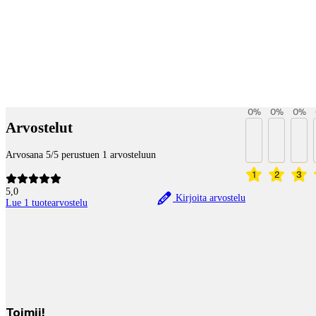
Betaltjänster
0
%
0
%
0
%
Arvostelut
Arvosana 5/5 perustuen 1 arvosteluun
1
2
3
5,0
Kirjoita arvostelu
Lue 1 tuotearvostelu
Toimii!