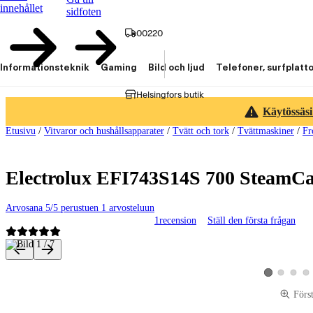
innehållet
sidfoten
00220
Informationsteknik
Gaming
Bild och ljud
Telefoner, surfplatt
Helsingfors butik
Käytössäsi
Etusivu
/
Vitvaror och hushållsapparater
/
Tvätt och tork
/
Tvättmaskiner
/
Fr
Electrolux EFI743S14S 700 SteamC
Arvosana 5/5 perustuen 1 arvosteluun
1
recension
Ställ den första frågan
Produktbilder och videor
Visa produktbi
Visa pro
Vis
Visa produktbi
Förs