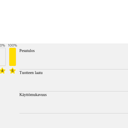
0
%
100
%
Pesutulos
4
5
Tuotteen laatu
Käyttömukavuus