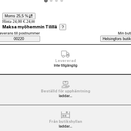
Visa produktbild 2
Visa produktbild 3
Visa produktbild 4
Visa produktbild 1
Moms 25,5 %
Prisinformation
Hinta 24,00 €.
24
,
00
Maksa myöhemmin Tilillä
?
älj beställningssätt
everans till postnummer
Min but
Saatavuustiedot
00220
Helsingfors butik
Levererad
Inte tillgänglig
Beställd för upphämtning
laddar...
Från butikshyllan
laddar...