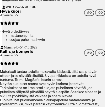
WILA
25–34v
28.7.2025
Hyvä kuori
0
0
Arvosana 5/5
-Hyvä pidettävyys
mattanen pinta
suojaa puhelinta hyvin
Memmu
45–54v
7.5.2025
Kallis ja kömpelö
0
0
Arvosana 3/5
Materiaali tuntuu todella mukavalta kädessä, siitä saa pitävän
otteen ja se näyttää siistiltä. Sivupainikkeissa on todella hyvä
tuntuma. Toimii MagSafe-laturin kanssa.
Näytön puoleiset reunat ovat hyvin korkeat ja terävät.
Tarkoituksena on ilmeisesti suojata puhelimen näyttöä, jos
puhelinta säilyttää pöydällä näyttö alaspäin. Se tekee alhaalta ja
sivuilta pyyhkäisyistä vaikeaa ja epämukavaa.
Hioin reunat puolikarhealla hiekkapaperilla matalammiksi ja
pyöreämmiksi, mikä paransi käyttömukavuutta huomattavasti,