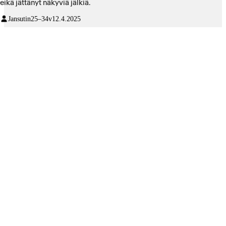
eikä jättänyt näkyviä jälkiä.
Jansutin
25–34v
12.4.2025