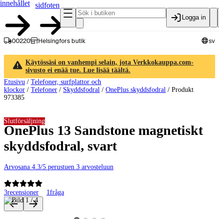
innehållet
sidfoten
Logga in
00220
Helsingfors butik
sv
Käytössäsi on vanhempi selain, jota Verkkokauppa.com-
sivusto ei enää tue. Lue lisää täältä.
Etusivu
/
Telefoner, surfplattor och
klockor
/
Telefoner
/
Skyddsfodral
/
OnePlus skyddsfodral
/
Produkt
973385
Slutförsäljning
OnePlus 13 Sandstone magnetiskt
skyddsfodral, svart
Arvosana 4.3/5 perustuen 3 arvosteluun
3
recensioner
1
fråga
Produktbilder och videor