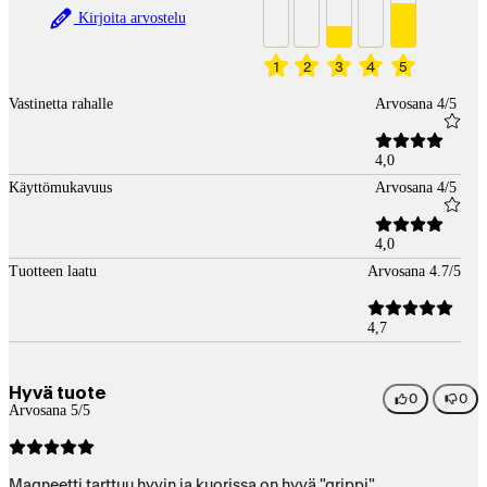
Kirjoita arvostelu
1
2
3
4
5
Vastinetta rahalle
Arvosana 4/5
4,0
Käyttömukavuus
Arvosana 4/5
4,0
Tuotteen laatu
Arvosana 4.7/5
4,7
Hyvä tuote
0
0
Arvosana 5/5
Magneetti tarttuu hyvin ja kuorissa on hyvä "grippi"