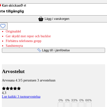
Kan skickas
0
st
nte tillgänglig
Lägg i varukorgen
Originaldel
Ger skydd mot repor och bucklor
Förbättra telefonens grepp
Sandstensyta
Lägg till i jämförelse
Betaltjänster
Arvostelut
Arvosana 4.3/5 perustuen 3 arvosteluun
4,3
Lue kaikki 3 tuotearvostelua
0
%
0
%
33
%
0
%
66
%