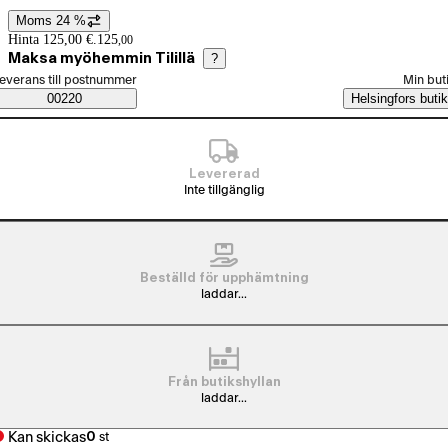
Moms 24 %
Prisinformation
Hinta 125,00 €.
125
,
00
Maksa myöhemmin Tilillä
?
älj beställningssätt
everans till postnummer
Min but
Saatavuustiedot
00220
Helsingfors butik
Levererad
Inte tillgänglig
Beställd för upphämtning
laddar...
Från butikshyllan
laddar...
Kan skickas
0
st