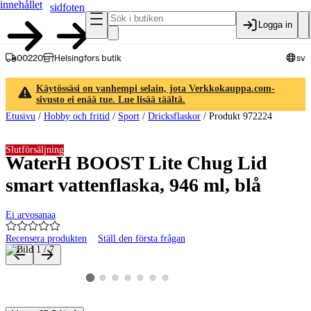
innehållet
sidfoten
Logga in
00220
Helsingfors butik
sv
Käytössäsi on vanhempi selain, jota Verkkokauppa.com-
sivusto ei enää tue. Lue lisää täältä.
Etusivu
/
Hobby och fritid
/
Sport
/
Dricksflaskor
/
Produkt 972224
Slutförsäljning
WaterH BOOST Lite Chug Lid
smart vattenflaska, 946 ml, blå
Ei arvosanaa
Recensera produkten
Ställ den första frågan
Produktbilder och videor
Visa produktbild 2
Visa produktbild 3
Visa produktbild 4
Visa produktbild 5
Visa produktbild 6
Visa produktbild 7
Visa produktbild 1