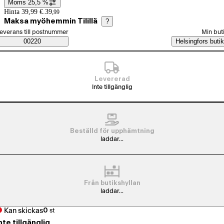
Moms 25,5 %
Prisinformation
Hinta 39,99 €.
39
,
99
Maksa myöhemmin Tilillä
?
älj beställningssätt
everans till postnummer
Min but
Saatavuustiedot
00220
Helsingfors butik
Levererad
Inte tillgänglig
Beställd för upphämtning
laddar...
Från butikshyllan
laddar...
Kan skickas
0
st
nte tillgänglig