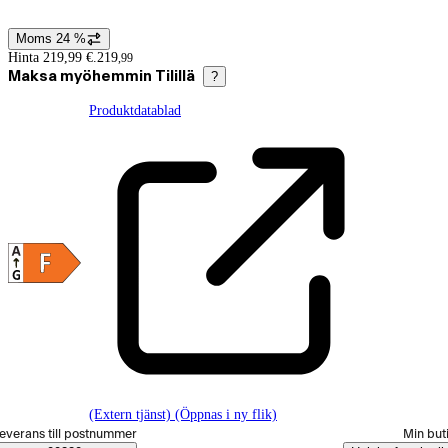
Moms 24 %
Prisinformation
Hinta 219,99 €.
219
,
99
Maksa myöhemmin Tilillä
?
Produktdatablad
(Extern tjänst) (Öppnas i ny flik)
älj beställningssätt
everans till postnummer
Min but