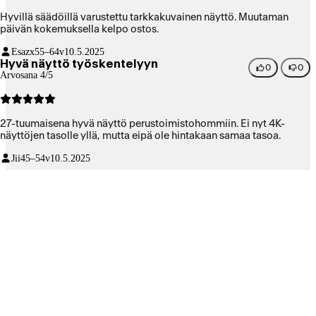
Hyvillä säädöillä varustettu tarkkakuvainen näyttö. Muutaman
päivän kokemuksella kelpo ostos.
Esazx
55–64v
10.5.2025
Hyvä näyttö työskentelyyn
0
0
Arvosana 4/5
27-tuumaisena hyvä näyttö perustoimistohommiin. Ei nyt 4K-
näyttöjen tasolle yllä, mutta eipä ole hintakaan samaa tasoa.
Jii
45–54v
10.5.2025