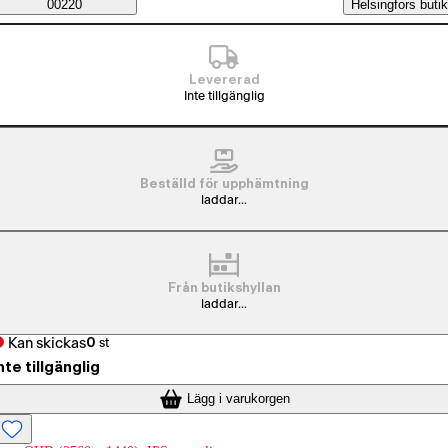
Saatavuustiedot
00220
Helsingfors butik
Levererad
Inte tillgänglig
Beställd för upphämtning
laddar...
Från butikshyllan
laddar...
Kan skickas
0
st
nte tillgänglig
Lägg i varukorgen