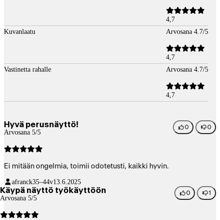
4,7
Kuvanlaatu
Arvosana 4.7/5
4,7
Vastinetta rahalle
Arvosana 4.7/5
4,7
Hyvä perusnäyttö!
0
0
Arvosana 5/5
Ei mitään ongelmia, toimii odotetusti, kaikki hyvin.
afranck
35–44v
13.6.2025
Käypä näyttö työkäyttöön
0
1
Arvosana 5/5