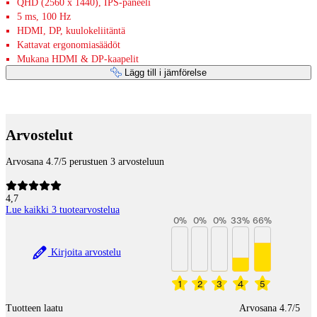
QHD (2560 x 1440), IPS-paneeli
5 ms, 100 Hz
HDMI, DP, kuulokeliitäntä
Kattavat ergonomiasäädöt
Mukana HDMI & DP-kaapelit
Lägg till i jämförelse
Betaltjänster
Arvostelut
Arvosana 4.7/5 perustuen 3 arvosteluun
4,7
Lue kaikki 3 tuotearvostelua
0
%
0
%
0
%
33
%
66
%
Kirjoita arvostelu
1
2
3
4
5
Tuotteen laatu
Arvosana 4.7/5