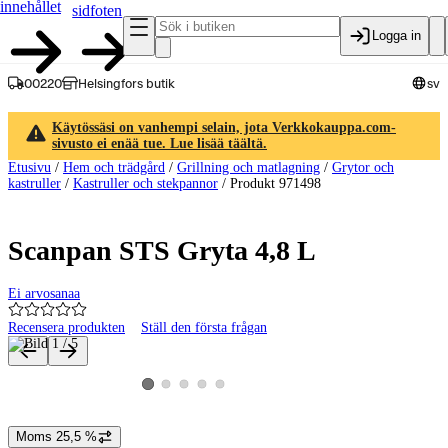
innehållet
sidfoten
Logga in
00220
Helsingfors butik
sv
Käytössäsi on vanhempi selain, jota Verkkokauppa.com-
sivusto ei enää tue. Lue lisää täältä.
Etusivu
/
Hem och trädgård
/
Grillning och matlagning
/
Grytor och
kastruller
/
Kastruller och stekpannor
/
Produkt 971498
Scanpan STS Gryta 4,8 L
Ei arvosanaa
Recensera produkten
Ställ den första frågan
Produktbilder och videor
Visa produktbild 2
Visa produktbild 3
Visa produktbild 4
Visa produktbild 5
Visa produktbild 1
Moms 25,5 %