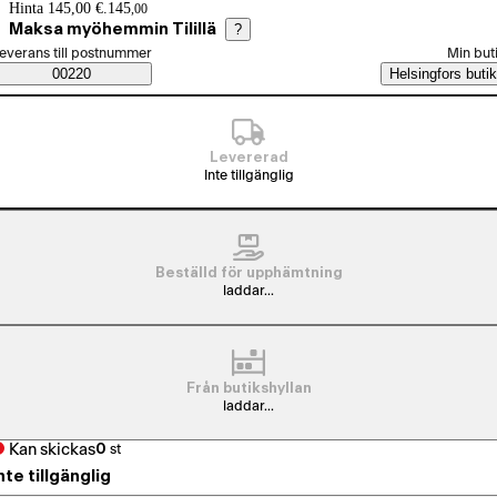
Prisinformation
Hinta 145,00 €.
145
,
00
Maksa myöhemmin Tilillä
?
älj beställningssätt
everans till postnummer
Min but
Saatavuustiedot
00220
Helsingfors butik
Levererad
Inte tillgänglig
Beställd för upphämtning
laddar...
Från butikshyllan
laddar...
Kan skickas
0
st
nte tillgänglig