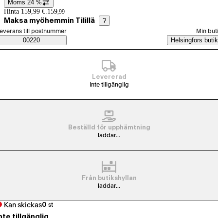
Moms 24 %
Prisinformation
Hinta 159,99 €.
159
,
99
Maksa myöhemmin Tilillä
?
älj beställningssätt
everans till postnummer
Min but
Saatavuustiedot
00220
Helsingfors butik
Levererad
Inte tillgänglig
Beställd för upphämtning
laddar...
Från butikshyllan
laddar...
Kan skickas
0
st
nte tillgänglig