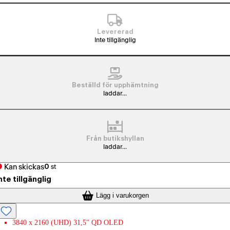
Levererad
Inte tillgänglig
Beställd för upphämtning
laddar...
Från butikshyllan
laddar...
Kan skickas
0
st
nte tillgänglig
Lägg i varukorgen
3840 x 2160 (UHD) 31,5" QD OLED