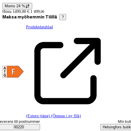
Moms 24 %
Prisinformation
Hinta 1499,00 €.
1 499
,
00
Maksa myöhemmin Tilillä
?
Produktdatablad
(Extern tjänst) (Öppnas i ny flik)
älj beställningssätt
everans till postnummer
Min but
Saatavuustiedot
00220
Helsingfors butik