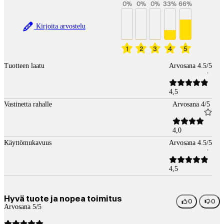
0
%
0
%
0
%
33
%
66
%
Kirjoita arvostelu
1
2
3
4
5
Tuotteen laatu
Arvosana 4.5/5
4,5
Vastinetta rahalle
Arvosana 4/5
4,0
Käyttömukavuus
Arvosana 4.5/5
4,5
Hyvä tuote ja nopea toimitus
0
0
Arvosana 5/5