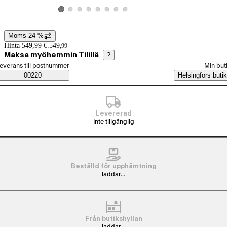
Visa produktbild 2
Visa produktbild 3
Visa produktbild 4
Visa produktbild 5
Visa produktbild 6
Visa produktbild 7
Visa produktbild 8
Visa produktbild 1
Moms 24 %
Prisinformation
Hinta 549,99 €.
549
,
99
Maksa myöhemmin Tilillä
?
älj beställningssätt
everans till postnummer
Min but
Saatavuustiedot
00220
Helsingfors butik
Levererad
Inte tillgänglig
Beställd för upphämtning
laddar...
Från butikshyllan