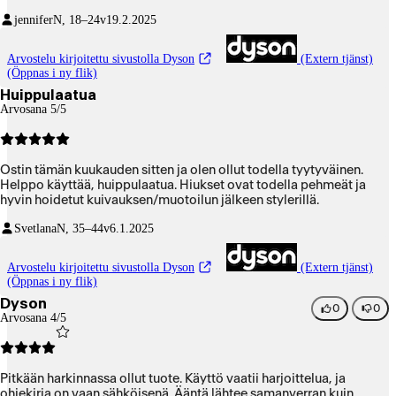
jennifer
N, 18–24v
19.2.2025
Arvostelu kirjoitettu sivustolla Dyson
(Extern tjänst)
(Öppnas i ny flik)
Huippulaatua
Arvosana 5/5
Ostin tämän kuukauden sitten ja olen ollut todella tyytyväinen.
Helppo käyttää, huippulaatua. Hiukset ovat todella pehmeät ja
hyvin hoidetut kuivauksen/muotoilun jälkeen stylerillä.
Svetlana
N, 35–44v
6.1.2025
Arvostelu kirjoitettu sivustolla Dyson
(Extern tjänst)
(Öppnas i ny flik)
Dyson
0
0
Arvosana 4/5
Pitkään harkinnassa ollut tuote. Käyttö vaatii harjoittelua, ja
ohjekirja on vaan sähköisenä. Ääntä lähtee samanverran kuin