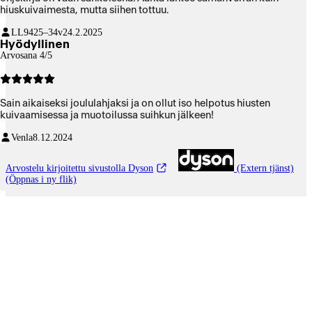
hiuskuivaimesta, mutta siihen tottuu.
LL94
25–34v
24.2.2025
Hyödyllinen
Arvosana 4/5
Sain aikaiseksi joululahjaksi ja on ollut iso helpotus hiusten
kuivaamisessa ja muotoilussa suihkun jälkeen!
Venla
8.12.2024
Arvostelu kirjoitettu sivustolla Dyson
(Extern tjänst)
(Öppnas i ny flik)