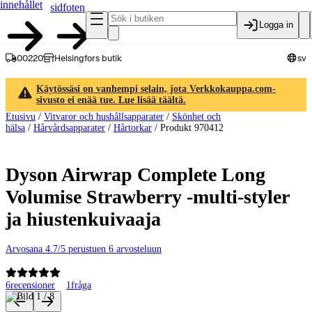
innehållet
sidfoten
Logga in
00220
Helsingfors butik
sv
Käytössäsi on vanhempi selain, jota Verkkokauppa.com-
sivusto ei enää tue. Lue lisää täältä.
Etusivu
/
Vitvaror och hushållsapparater
/
Skönhet och
hälsa
/
Hårvårdsapparater
/
Hårtorkar
/
Produkt 970412
Dyson Airwrap Complete Long
Volumise Strawberry -multi-styler
ja hiustenkuivaaja
Arvosana 4.7/5 perustuen 6 arvosteluun
6
recensioner
1
fråga
Produktbilder och videor