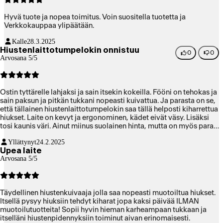
Hyvä tuote ja nopea toimitus. Voin suositella tuotetta ja
Verkkokauppaa ylipäätään.
Kalle
28.3.2025
Hiustenlaittotumpelokin onnistuu
0
0
Arvosana 5/5
Ostin tyttärelle lahjaksi ja sain itsekin kokeilla. Fööni on tehokas ja
sain paksun ja pitkän tukkani nopeasti kuivattua. Ja parasta on se,
että tällainen hiustenlaittotumpelokin saa tällä helposti kiharrettua
hiukset. Laite on kevyt ja ergonominen, kädet eivät väsy. Lisäksi
tosi kaunis väri. Ainut miinus suolainen hinta, mutta on myös paras,
mitä olen kokeillut.
Yllättynyt
24.2.2025
Upea laite
Arvosana 5/5
Täydellinen hiustenkuivaaja jolla saa nopeasti muotoiltua hiukset.
Itsellä pysyy hiuksiin tehdyt kiharat jopa kaksi päivää ILMAN
muotoilutuotteita! Sopii hyvin hieman karheampaan tukkaan ja
itselläni hiustenpidennyksiin toiminut aivan erinomaisesti.