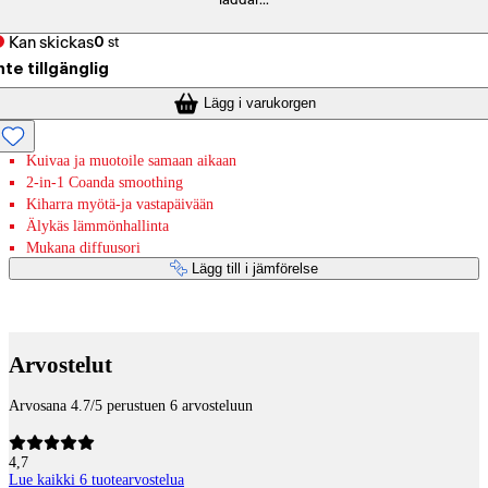
laddar...
Kan skickas
0
st
nte tillgänglig
Lägg i varukorgen
Kuivaa ja muotoile samaan aikaan
2-in-1 Coanda smoothing
Kiharra myötä-ja vastapäivään
Älykäs lämmönhallinta
Mukana diffuusori
Lägg till i jämförelse
Betaltjänster
Arvostelut
Arvosana 4.7/5 perustuen 6 arvosteluun
4,7
Lue kaikki 6 tuotearvostelua