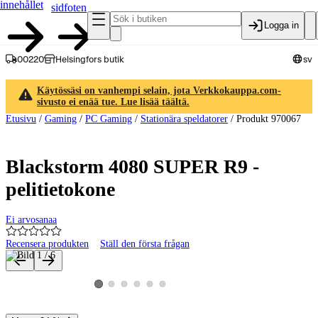
innehållet
sidfoten
Logga in
00220
Helsingfors butik
sv
Käytössäsi on vanhempi selain, jota Verkkokauppa.com-
sivusto ei enää tue. Lue lisää täältä.
Etusivu
/
Gaming
/
PC Gaming
/
Stationära speldatorer
/
Produkt 970067
Blackstorm 4080 SUPER R9 -
pelitietokone
Ei arvosanaa
Recensera produkten
Ställ den första frågan
Produktbilder och videor
Visa produktbild 2
Visa produktbild 3
Visa produktbild 4
Visa produktbild 5
Visa produktbild 6
Visa produktbild 1