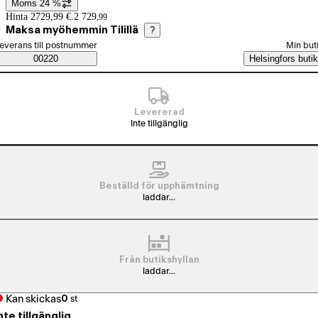
Moms 24 %
Prisinformation
Hinta 2729,99 €.
2 729
,
99
Maksa myöhemmin Tilillä
?
älj beställningssätt
everans till postnummer
Min but
Saatavuustiedot
00220
Helsingfors butik
Levererad
Inte tillgänglig
Beställd för upphämtning
laddar...
Från butikshyllan
laddar...
Kan skickas
0
st
nte tillgänglig