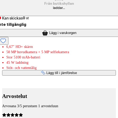
Från butikshyllan
laddar...
Kan skickas
0
st
nte tillgänglig
Lägg i varukorgen
6,67" HD+ skärm
50 MP huvudkamera + 5 MP selfiekamera
Stor 5100 mAh-batteri
45 W laddning
Stöt- och vattentålig
Lägg till i jämförelse
Betaltjänster
Arvostelut
Arvosana 3/5 perustuen 1 arvosteluun