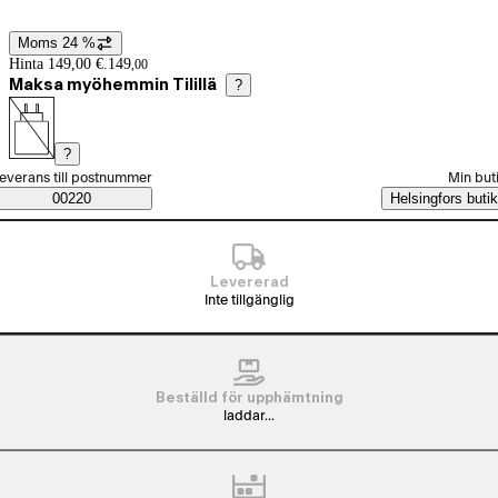
Moms 24 %
Prisinformation
Hinta 149,00 €.
149
,
00
Maksa myöhemmin Tilillä
?
?
älj beställningssätt
everans till postnummer
Min but
Saatavuustiedot
00220
Helsingfors butik
Levererad
Inte tillgänglig
Beställd för upphämtning
laddar...