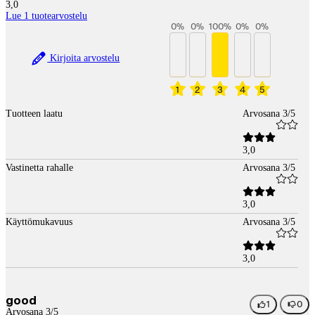
3,0
Lue 1 tuotearvostelu
0
%
0
%
100
%
0
%
0
%
Kirjoita arvostelu
1
2
3
4
5
Tuotteen laatu
Arvosana 3/5
3,0
Vastinetta rahalle
Arvosana 3/5
3,0
Käyttömukavuus
Arvosana 3/5
3,0
good
1
0
Arvosana 3/5