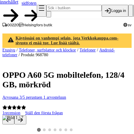
innehållet
sidfoten
Logga in
00220
Helsingfors butik
sv
Käytössäsi on vanhempi selain, jota Verkkokauppa.com-
sivusto ei enää tue. Lue lisää täältä.
Etusivu
/
Telefoner, surfplattor och klockor
/
Telefoner
/
Android-
telefoner
/
Produkt 968780
OPPO A60 5G mobiltelefon, 128/4
GB, mörkröd
Arvosana 3/5 perustuen 1 arvosteluun
1
recension
Ställ den första frågan
Produktbilder och videor
Visa produktbild 2
Visa produktbild 3
Visa produktbild 4
Visa produktbild 5
Visa produktbild 6
Visa produktbild 7
Visa produktbild 1