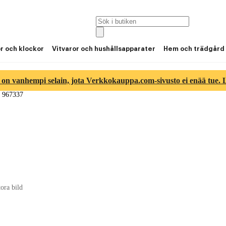
or och klockor
Vitvaror och hushållsapparater
Hem och trädgård
 on vanhempi selain, jota Verkkokauppa.com-sivusto ei enää tue. Lu
t 967337
tora bild