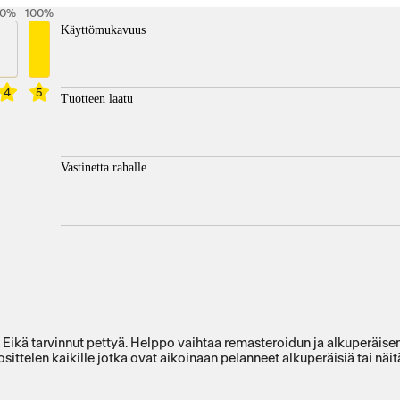
0
%
100
%
Käyttömukavuus
4
5
Tuotteen laatu
Vastinetta rahalle
Eikä tarvinnut pettyä. Helppo vaihtaa remasteroidun ja alkuperäisen v
ittelen kaikille jotka ovat aikoinaan pelanneet alkuperäisiä tai näitä 