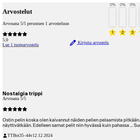
0
%
0
%
0
%
Arvostelut
Arvosana 5/5 perustuen 1 arvosteluun
1
2
3
5,0
Kirjoita arvostelu
Lue 1 tuotearvostelu
Nostalgia trippi
Arvosana 5/5
Ostin pelin koska olen kaivannut näiden pelien pelaamista pitkään. 
näyttivätkään. Edelleen samat pelit niin hyvässä kuin pahassa ... Suos
TTBoi
35–44v
12.12.2024