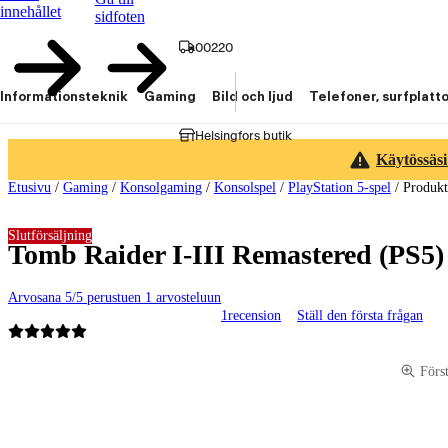
innehållet
sidfoten
00220
Informationsteknik
Gaming
Bild och ljud
Telefoner, surfplatt
Helsingfors butik
Käytössäsi
Etusivu
/
Gaming
/
Konsolgaming
/
Konsolspel
/
PlayStation 5-spel
/
Produk
Slutförsäljning
Tomb Raider I-III Remastered (PS5)
Arvosana 5/5 perustuen 1 arvosteluun
1
recension
Ställ den första frågan
Produktbilder och videor
Förs