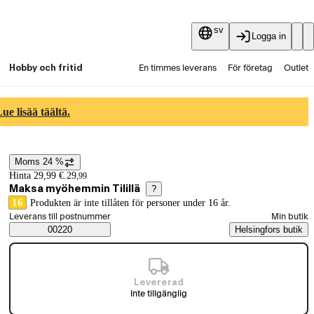
sv
Logga in
Hobby och fritid
En timmes leverans
För företag
Outlet
Fyndpartier
Guider och artiklar
Vaihtokauppa
e lisää täältä.
Tjänster
Aktuellt
Moms 24 %
Prisinformation
Hinta 29,99 €.
29
,
99
Maksa myöhemmin Tilillä
?
16
Produkten är inte tillåten för personer under 16 år.
Välj beställningssätt
Leverans till postnummer
Min butik
Saatavuustiedot
00220
Helsingfors butik
Levererad
Inte tillgänglig