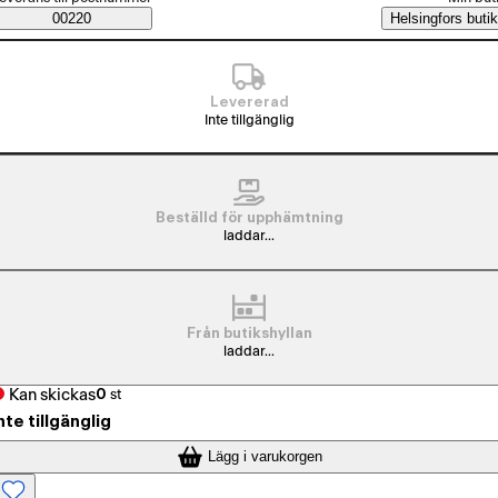
Saatavuustiedot
00220
Helsingfors butik
Levererad
Inte tillgänglig
Beställd för upphämtning
laddar...
Från butikshyllan
laddar...
Kan skickas
0
st
nte tillgänglig
Lägg i varukorgen