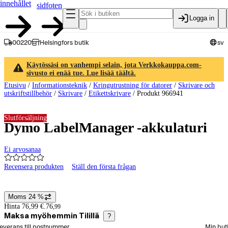
innehållet
sidfoten
Logga in
00220
Helsingfors butik
sv
Käytössäsi on vanhempi selain, jota Verkkokauppa.com-
sivusto ei enää tue. Lue lisää täältä.
Etusivu
/
Informationsteknik
/
Kringutrustning för datorer
/
Skrivare och
utskriftstillbehör
/
Skrivare
/
Etikettskrivare
/
Produkt 966941
Slutförsäljning
Dymo LabelManager -akkulaturi
Ei arvosanaa
Recensera produkten
Ställ den första frågan
Produktbilder och videor
Moms 24 %
Prisinformation
Hinta 76,99 €.
76
,
99
Maksa myöhemmin Tilillä
?
älj beställningssätt
everans till postnummer
Min but